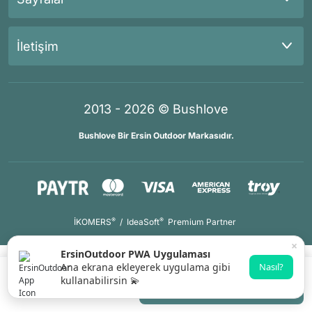
İletişim
2013 - 2026 © Bushlove
Bushlove Bir Ersin Outdoor Markasıdır.
®
®
İKOMERS
/
IdeaSoft
Premium Partner
×
ErsinOutdoor PWA Uygulaması
Ana ekrana ekleyerek uygulama gibi
Nasıl?
kullanabilirsin 💫
Gelince Haber Ver
Whatsapp Destek