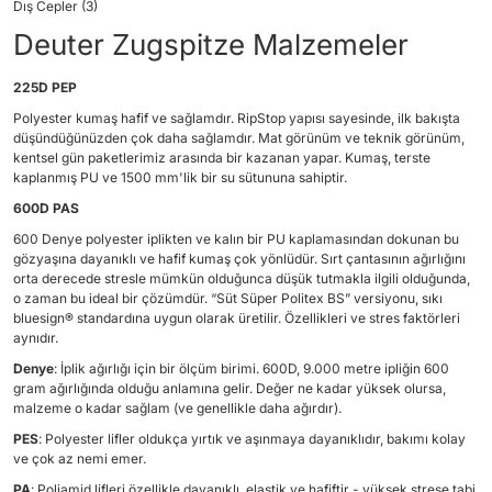
Dış Cepler (3)
Deuter Zugspitze Malzemeler
225D PEP
Polyester kumaş hafif ve sağlamdır. RipStop yapısı sayesinde, ilk bakışta
düşündüğünüzden çok daha sağlamdır. Mat görünüm ve teknik görünüm,
kentsel gün paketlerimiz arasında bir kazanan yapar. Kumaş, terste
kaplanmış PU ve 1500 mm'lik bir su sütununa sahiptir.
600D PAS
600 Denye polyester iplikten ve kalın bir PU kaplamasından dokunan bu
gözyaşına dayanıklı ve hafif kumaş çok yönlüdür. Sırt çantasının ağırlığını
orta derecede stresle mümkün olduğunca düşük tutmakla ilgili olduğunda,
o zaman bu ideal bir çözümdür. “Süt Süper Politex BS” versiyonu, sıkı
bluesign® standardına uygun olarak üretilir. Özellikleri ve stres faktörleri
aynıdır.
Denye
: İplik ağırlığı için bir ölçüm birimi. 600D, 9.000 metre ipliğin 600
gram ağırlığında olduğu anlamına gelir. Değer ne kadar yüksek olursa,
malzeme o kadar sağlam (ve genellikle daha ağırdır).
PES
: Polyester lifler oldukça yırtık ve aşınmaya dayanıklıdır, bakımı kolay
ve çok az nemi emer.
PA
: Poliamid lifleri özellikle dayanıklı, elastik ve hafiftir - yüksek strese tabi