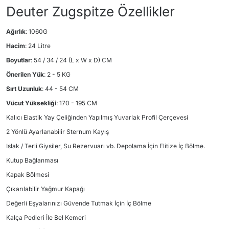
Deuter Zugspitze Özellikler
Ağırlık
: 1060G
Hacim
: 24 Litre
Boyutlar
: 54 / 34 / 24 (L x W x D) CM
Önerilen Yük
: 2 - 5 KG
Sırt Uzunluk
: 44 - 54 CM
Vücut Yüksekliği
: 170 - 195 CM
Kalıcı Elastik Yay Çeliğinden Yapılmış Yuvarlak Profil Çerçevesi
2 Yönlü Ayarlanabilir Sternum Kayış
Islak / Terli Giysiler, Su Rezervuarı vb. Depolama İçin Elitize İç Bölme.
Kutup Bağlanması
Kapak Bölmesi
Çıkarılabilir Yağmur Kapağı
Değerli Eşyalarınızı Güvende Tutmak İçin İç Bölme
Kalça Pedleri İle Bel Kemeri