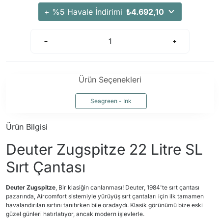
Arama Kurtarma Dronları
+ %5 Havale İndirimi
₺4.692,10
Arama Kurtarma Termal Kameraları
Arama Kurtarma Solunum Ekipmanları
Arama Kurtarma Sistemleri
Arama Kurtarma Bug Out Bag
Ürün Seçenekleri
Arama Kurtarma Eğitim Mankenleri
Arama Kurtarma Merdiveni
Seagreen - Ink
Arama Kurtarma İniş ve Emniyet Aletleri
Ürün Bilgisi
Arama Kurtarma Kiti
Deuter Zugspitze 22 Litre SL
Arama Kurtarma El Tipi Gpsler
Arama Kurtarma Uydu İletişim Cihazları
Sırt Çantası
Deuter Zugspitze
, Bir klasiğin canlanması! Deuter, 1984'te sırt çantası
pazarında, Aircomfort sistemiyle yürüyüş sırt çantaları için ilk tamamen
havalandırılan sırtını tanıtırken bile oradaydı. Klasik görünümü bize eski
güzel günleri hatırlatıyor, ancak modern işlevlerle.