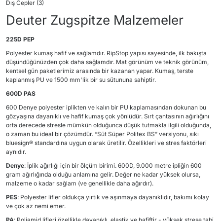
Dış Cepler (3)
Deuter Zugspitze Malzemeler
225D PEP
Polyester kumaş hafif ve sağlamdır. RipStop yapısı sayesinde, ilk bakışta
düşündüğünüzden çok daha sağlamdır. Mat görünüm ve teknik görünüm,
kentsel gün paketlerimiz arasında bir kazanan yapar. Kumaş, terste
kaplanmış PU ve 1500 mm'lik bir su sütununa sahiptir.
600D PAS
600 Denye polyester iplikten ve kalın bir PU kaplamasından dokunan bu
gözyaşına dayanıklı ve hafif kumaş çok yönlüdür. Sırt çantasının ağırlığını
orta derecede stresle mümkün olduğunca düşük tutmakla ilgili olduğunda,
o zaman bu ideal bir çözümdür. “Süt Süper Politex BS” versiyonu, sıkı
bluesign® standardına uygun olarak üretilir. Özellikleri ve stres faktörleri
aynıdır.
Denye
: İplik ağırlığı için bir ölçüm birimi. 600D, 9.000 metre ipliğin 600
gram ağırlığında olduğu anlamına gelir. Değer ne kadar yüksek olursa,
malzeme o kadar sağlam (ve genellikle daha ağırdır).
PES
: Polyester lifler oldukça yırtık ve aşınmaya dayanıklıdır, bakımı kolay
ve çok az nemi emer.
PA
: Poliamid lifleri özellikle dayanıklı, elastik ve hafiftir - yüksek strese tabi