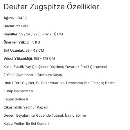
Deuter Zugspitze Özellikler
Ağırlık
: 1040G
Hacim
: 22 Litre
Boyutlar
: 52 / 34 / 22 (L x W x D) CM
Önerilen Yük
: 2 - 5 KG
Sırt Uzunluk
: 38 - 48 CM
Vücut Yüksekliği
: 158 - 178 CM
Kalıcı Elastik Yay Çeliğinden Yapılmış Yuvarlak Profil Çerçevesi
2 Yönlü Ayarlanabilir Sternum Kayış
Islak / Terli Giysiler, Su Rezervuarı vb. Depolama İçin Elitize İç Bölme.
Kutup Bağlanması
Kapak Bölmesi
Çıkarılabilir Yağmur Kapağı
Değerli Eşyalarınızı Güvende Tutmak İçin İç Bölme
Kalça Pedleri İle Bel Kemeri