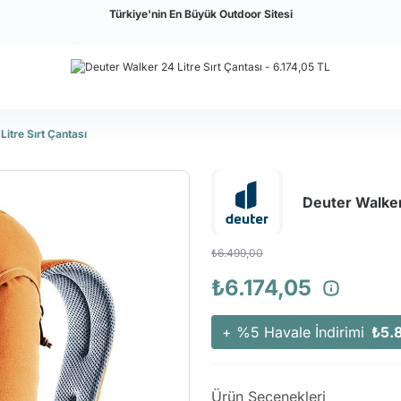
Türkiye'nin En Büyük Outdoor Sitesi
itre Sırt Çantası
Deuter Walker 
₺6.499,00
₺6.174,05
+ %5 Havale İndirimi
₺5.
Ürün Seçenekleri