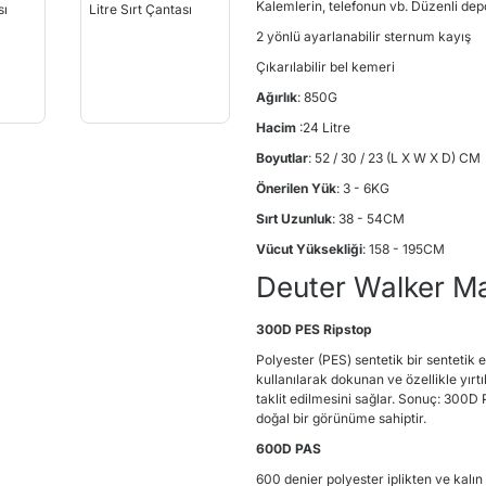
Kalemlerin, telefonun vb. Düzenli dep
2 yönlü ayarlanabilir sternum kayış
Çıkarılabilir bel kemeri
Ağırlık
: 850G
Hacim
:24 Litre
Boyutlar
: 52 / 30 / 23 (L X W X D) CM
Önerilen Yük
: 3 - 6KG
Sırt Uzunluk
: 38 - 54CM
Vücut Yüksekliği
: 158 - 195CM
Deuter Walker M
300D PES Ripstop
Polyester (PES) sentetik bir sentetik 
kullanılarak dokunan ve özellikle yırtı
taklit edilmesini sağlar. Sonuç: 300
doğal bir görünüme sahiptir.
600D PAS
600 denier polyester iplikten ve kal