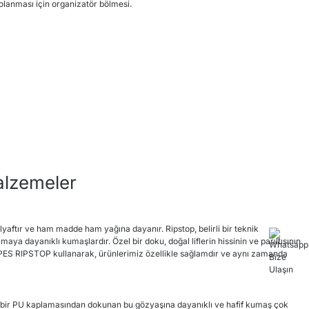
olanması için organizatör bölmesi.
alzemeler
elyaftır ve ham madde ham yağına dayanır. Ripstop, belirli bir teknik
lmaya dayanıklı kumaşlardır. Özel bir doku, doğal liflerin hissinin ve parıltısının
D PES RIPSTOP kullanarak, ürünlerimiz özellikle sağlamdır ve aynı zamanda
ın bir PU kaplamasından dokunan bu gözyaşına dayanıklı ve hafif kumaş çok