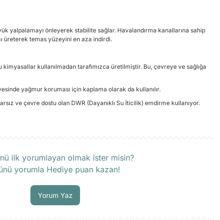
k yalpalamayı önleyerek stabilite sağlar. Havalandırma kanallarına sahip
 üreterek temas yüzeyini en aza indirdi.
lu kimyasallar kullanılmadan tarafımızca üretilmiştir. Bu, çevreye ve sağlığa
 sayesinde yağmur koruması için kaplama olarak da kullanılır.
arsız ve çevre dostu olan DWR (Dayanıklı Su İticilik) emdirme kullanıyor.
rün hakkında henüz soru sorulmamış.
nü ilk yorumlayan olmak ister misin?
ünü yorumla Hediye puan kazan!
Soru Sor
Yorum Yaz