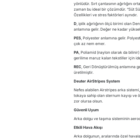
yönlüdür. Sırt çantasının ağırlığını 
zaman bu ideal bir çözümdür. “Süt Süp
Özellikleri ve stres faktörleri aynıdır.
D
, iplik ağırlığının ölçü birimi olan 
anlamına gelir. Değer ne kadar yüksek
PES
, Polyester anlamına gelir. Polyes
çok az nem emer.
PA
, Poliamid (naylon olarak da bilinir)
gerilime maruz kalan tekstiller için ide
REC
, Geri Dönüştürülmüş anlamına 
üretilmiştir.
Deuter AirStripes System
Nefes alabilen Airstripes arka sistemi, 
tokaya sahip olan sternum kayışı ve 
zor olursa olsun.
Güvenli Uyum
Arka dolgu ve taşıma sisteminin aero
Etkili Hava Akışı
Arka dolgunun, aralarında özel havala