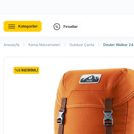
Kategoriler
Fırsatlar
Anasayfa
Kamp Malzemeleri
Outdoor Çanta
Deuter Walker 24 L
%5 İNDİRİMLİ