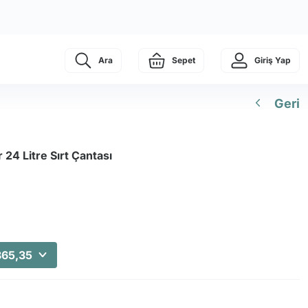
Ara
Sepet
Giriş Yap
Geri
24 Litre Sırt Çantası
865,35