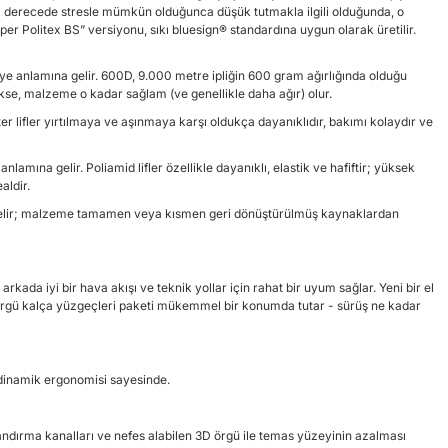
orta derecede stresle mümkün olduğunca düşük tutmakla ilgili olduğunda, o
er Politex BS” versiyonu, sıkı bluesign® standardına uygun olarak üretilir.
Denye anlamına gelir. 600D, 9.000 metre ipliğin 600 gram ağırlığında olduğu
se, malzeme o kadar sağlam (ve genellikle daha ağır) olur.
ter lifler yırtılmaya ve aşınmaya karşı oldukça dayanıklıdır, bakımı kolaydır ve
 anlamına gelir. Poliamid lifler özellikle dayanıklı, elastik ve hafiftir; yüksek
aldir.
gelir; malzeme tamamen veya kısmen geri dönüştürülmüş kaynaklardan
arkada iyi bir hava akışı ve teknik yollar için rahat bir uyum sağlar. Yeni bir el
örgü kalça yüzgeçleri paketi mükemmel bir konumda tutar - sürüş ne kadar
dinamik ergonomisi sayesinde.
ndırma kanalları ve nefes alabilen 3D örgü ile temas yüzeyinin azalması