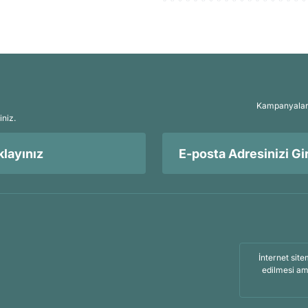
Kampanyalar, 
iniz.
layınız
İnternet site
edilmesi am