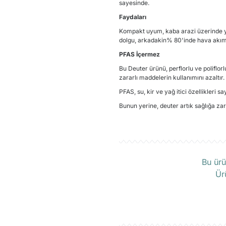
sayesinde.
Faydaları
Kompakt uyum, kaba arazi üzerinde yü
dolgu, arkadakin% 80'inde hava akımı
PFAS İçermez
Bu Deuter ürünü, perflorlu ve poliflor
zararlı maddelerin kullanımını azaltır.
PFAS, su, kir ve yağ itici özellikleri
Bunun yerine, deuter artık sağlığa zar
Ü
Bu ürü
Ür