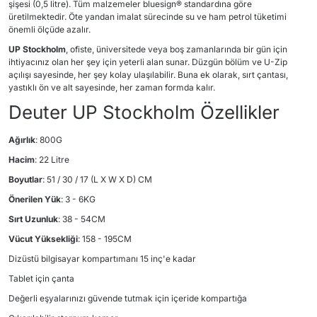
şişesi (0,5 litre). Tüm malzemeler bluesign® standardına göre
üretilmektedir. Öte yandan imalat sürecinde su ve ham petrol tüketimi
önemli ölçüde azalır.
UP Stockholm
, ofiste, üniversitede veya boş zamanlarında bir gün için
ihtiyacınız olan her şey için yeterli alan sunar. Düzgün bölüm ve U-Zip
açılışı sayesinde, her şey kolay ulaşılabilir. Buna ek olarak, sırt çantası,
yastıklı ön ve alt sayesinde, her zaman formda kalır.
Deuter UP Stockholm Özellikler
Ağırlık
: 800G
Hacim
: 22 Litre
Boyutlar
: 51 / 30 / 17 (L X W X D) CM
Önerilen Yük
: 3 - 6KG
Sırt Uzunluk
: 38 - 54CM
Vücut Yüksekliği
: 158 - 195CM
Dizüstü bilgisayar kompartımanı 15 inç'e kadar
Tablet için çanta
Değerli eşyalarınızı güvende tutmak için içeride kompartığa