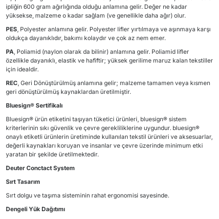
ipliğin 600 gram ağırlığında olduğu anlamına gelir. Değer ne kadar
yüksekse, malzeme o kadar sağlam (ve genellikle daha ağır) olur.
PES
, Polyester anlamına gelir. Polyester lifler yırtılmaya ve aşınmaya karşı
oldukça dayanıklıdır, bakımı kolaydır ve çok az nem emer.
PA
, Poliamid (naylon olarak da bilinir) anlamına gelir. Poliamid lifler
özellikle dayanıklı, elastik ve hafiftir; yüksek gerilime maruz kalan tekstiller
için idealdir.
REC
, Geri Dönüştürülmüş anlamına gelir; malzeme tamamen veya kısmen
geri dönüştürülmüş kaynaklardan üretilmiştir.
Bluesign® Sertifikalı
Bluesign® ürün etiketini taşıyan tüketici ürünleri, bluesign® sistem
kriterlerinin sıkı güvenlik ve çevre gerekliliklerine uygundur. bluesign®
onaylı etiketli ürünlerin üretiminde kullanılan tekstil ürünleri ve aksesuarlar,
değerli kaynakları koruyan ve insanlar ve çevre üzerinde minimum etki
yaratan bir şekilde üretilmektedir.
Deuter Conctact System
Sırt Tasarım
Sırt dolgu ve taşıma sisteminin rahat ergonomisi sayesinde.
Dengeli Yük Dağıtımı