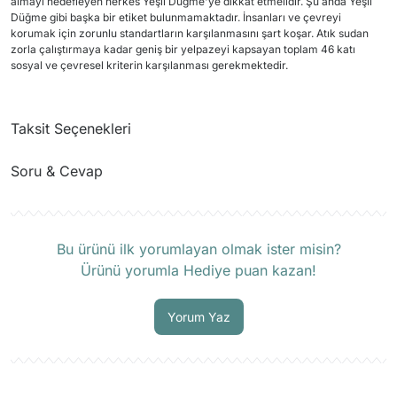
almayı hedefleyen herkes Yeşil Düğme'ye dikkat etmelidir. Şu anda Yeşil
Düğme gibi başka bir etiket bulunmamaktadır. İnsanları ve çevreyi
korumak için zorunlu standartların karşılanmasını şart koşar. Atık sudan
zorla çalıştırmaya kadar geniş bir yelpazeyi kapsayan toplam 46 katı
sosyal ve çevresel kriterin karşılanması gerekmektedir.
Taksit Seçenekleri
Soru & Cevap
Ürün hakkında henüz soru sorulmamış.
Bu ürünü ilk yorumlayan olmak ister misin?
Ürünü yorumla Hediye puan kazan!
Soru Sor
Yorum Yaz