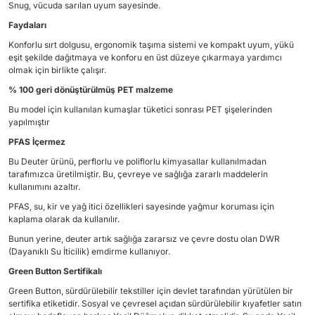
Snug, vücuda sarılan uyum sayesinde.
Faydaları
Konforlu sırt dolgusu, ergonomik taşıma sistemi ve kompakt uyum, yükü
eşit şekilde dağıtmaya ve konforu en üst düzeye çıkarmaya yardımcı
olmak için birlikte çalışır.
% 100 geri dönüştürülmüş PET malzeme
Bu model için kullanılan kumaşlar tüketici sonrası PET şişelerinden
yapılmıştır
PFAS İçermez
Bu Deuter ürünü, perflorlu ve poliflorlu kimyasallar kullanılmadan
tarafımızca üretilmiştir. Bu, çevreye ve sağlığa zararlı maddelerin
kullanımını azaltır.
PFAS, su, kir ve yağ itici özellikleri sayesinde yağmur koruması için
kaplama olarak da kullanılır.
Bunun yerine, deuter artık sağlığa zararsız ve çevre dostu olan DWR
(Dayanıklı Su İticilik) emdirme kullanıyor.
Green Button Sertifikalı
Green Button, sürdürülebilir tekstiller için devlet tarafından yürütülen bir
sertifika etiketidir. Sosyal ve çevresel açıdan sürdürülebilir kıyafetler satın