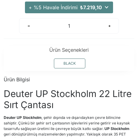
Arama Kurtarma Dronları
+ %5 Havale İndirimi
₺7.219,10
Arama Kurtarma Termal Kameraları
Arama Kurtarma Solunum Ekipmanları
Arama Kurtarma Sistemleri
Arama Kurtarma Bug Out Bag
Ürün Seçenekleri
Arama Kurtarma Eğitim Mankenleri
Arama Kurtarma Merdiveni
BLACK
Arama Kurtarma İniş ve Emniyet Aletleri
Ürün Bilgisi
Arama Kurtarma Kiti
Deuter UP Stockholm 22 Litre
Arama Kurtarma El Tipi Gpsler
Arama Kurtarma Uydu İletişim Cihazları
Sırt Çantası
Deuter UP Stockholm
, şehir dışında ve dışarıdayken çevre bilincine
sahiptir. Çünkü bir şehir sırt çantasının işlevlerini yerine getirir ve kaynak
tasarrufu sağlayan üretimi ile çevreye büyük katkı sağlar.
UP Stockholm
geri dönüştürülmüş malzemelerden yapılmıştır. Yaklaşık olarak 35 PET