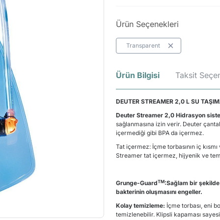
Ürün Seçenekleri
Transparent
Ürün Bilgisi
Taksit Seçen
DEUTER
STREAMER 2,0 L SU TAŞI
Deuter Streamer 2,0 Hidrasyon sist
sağlanmasına izin verir. Deuter çanta
içermediği gibi BPA da içermez.
Tat içermez: İçme torbasının iç kısmı
Streamer tat içermez, hijyenik ve tem
TM
Grunge-Guard
:
Sağlam bir şekilde
bakterinin oluşmasını engeller.
Kolay temizleme:
İçme torbası, eni b
temizlenebilir. Klipsli kapaması sayes