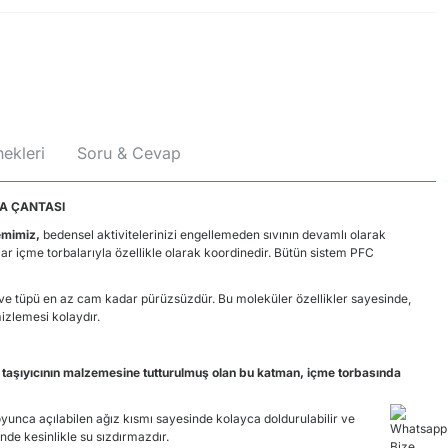
ekleri
Soru & Cevap
MA ÇANTASI
emimiz,
bedensel aktivitelerinizi engellemeden sıvının devamlı olarak
lar içme torbalarıyla özellikle olarak koordinedir. Bütün sistem PFC
 ve tüpü en az cam kadar pürüzsüzdür. Bu moleküler özellikler sayesinde,
izlemesi kolaydır.
 taşıyıcının malzemesine tutturulmuş olan bu katman, içme torbasında
oyunca açılabilen ağız kısmı sayesinde kolayca doldurulabilir ve
inde kesinlikle su sızdırmazdır.