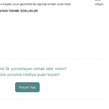
ucu kapak uzun gezintilerde ağızlığı kirden uzak tutar.
TASI TEKNİK ÖZELLİKLER
rün hakkında henüz soru sorulmamış.
nü ilk yorumlayan olmak ister misin?
ünü yorumla Hediye puan kazan!
Soru Sor
Yorum Yaz