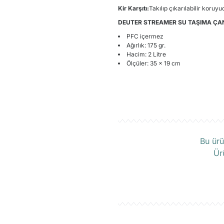
Kir Karşıtı:
Takılıp çıkarılabilir koruy
DEUTER STREAMER SU TAŞIMA ÇAN
PFC içermez
Ağırlık: 175 gr.
Hacim: 2 Litre
Ölçüler: 35 x 19 cm
Ü
Bu ürü
Ür