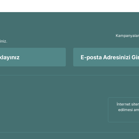
Kampanyalar, 
iniz.
layınız
İnternet site
edilmesi am