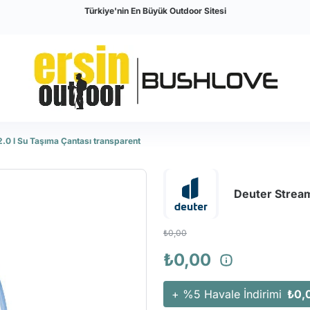
Türkiye'nin En Büyük Outdoor Sitesi
.0 l Su Taşıma Çantası transparent
Deuter Stream
₺0,00
₺0,00
+ %5 Havale İndirimi
₺0,