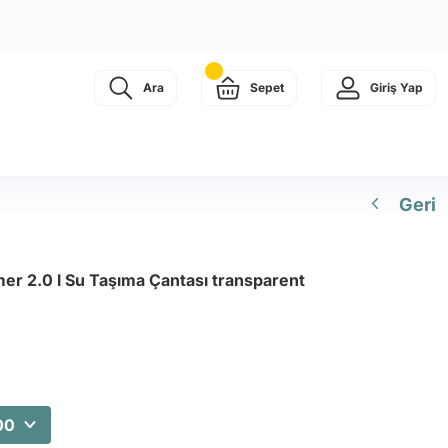
Ara
Sepet
Giriş Yap
Geri
er 2.0 l Su Taşıma Çantası transparent
00