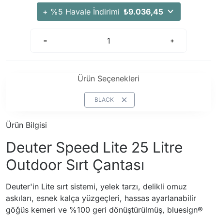
Arama Kurtarma Dronları
+ %5 Havale İndirimi
₺9.036,45
Arama Kurtarma Termal Kameraları
Arama Kurtarma Solunum Ekipmanları
Arama Kurtarma Sistemleri
Arama Kurtarma Bug Out Bag
Ürün Seçenekleri
Arama Kurtarma Eğitim Mankenleri
Arama Kurtarma Merdiveni
BLACK
Arama Kurtarma İniş ve Emniyet Aletleri
Ürün Bilgisi
Arama Kurtarma Kiti
Deuter Speed Lite 25 Litre
Arama Kurtarma El Tipi Gpsler
Arama Kurtarma Uydu İletişim Cihazları
Outdoor Sırt Çantası
Deuter'in Lite sırt sistemi, yelek tarzı, delikli omuz
askıları, esnek kalça yüzgeçleri, hassas ayarlanabilir
göğüs kemeri ve %100 geri dönüştürülmüş, bluesign®