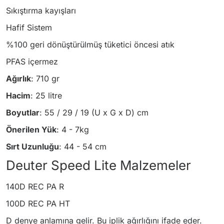
Sıkıştırma kayışları
Hafif Sistem
%100 geri dönüştürülmüş tüketici öncesi atık
PFAS içermez
Ağırlık
: 710 gr
Hacim
: 25 litre
Boyutlar
: 55 / 29 / 19 (U x G x D) cm
Önerilen Yük
: 4 - 7kg
Sırt Uzunluğu
: 44 - 54 cm
Deuter Speed Lite Malzemeler
140D REC PA R
100D REC PA HT
D denye anlamına gelir. Bu iplik ağırlığını ifade eder.