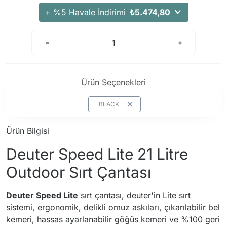
Arama Kurtarma Dronları
+ %5 Havale İndirimi
₺5.474,80
Arama Kurtarma Termal Kameraları
Arama Kurtarma Solunum Ekipmanları
Arama Kurtarma Sistemleri
Arama Kurtarma Bug Out Bag
Ürün Seçenekleri
Arama Kurtarma Eğitim Mankenleri
Arama Kurtarma Merdiveni
BLACK
Arama Kurtarma İniş ve Emniyet Aletleri
Ürün Bilgisi
Arama Kurtarma Kiti
Deuter Speed Lite 21 Litre
Arama Kurtarma El Tipi Gpsler
Arama Kurtarma Uydu İletişim Cihazları
Outdoor Sırt Çantası
Deuter Speed Lite
sırt çantası, deuter'in Lite sırt
sistemi, ergonomik, delikli omuz askıları, çıkarılabilir bel
kemeri, hassas ayarlanabilir göğüs kemeri ve %100 geri