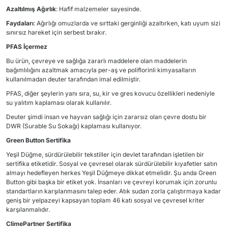
Azaltılmış Ağırlık
: Hafif malzemeler sayesinde.
Faydaları
: Ağırlığı omuzlarda ve sırttaki gerginliği azaltırken, katı uyum sizi
sınırsız hareket için serbest bırakır.
PFAS İçermez
Bu ürün, çevreye ve sağlığa zararlı maddelere olan maddelerin
bağımlılığını azaltmak amacıyla per-aş ve poliflorinli kimyasalların
kullanılmadan deuter tarafından imal edilmiştir.
PFAS, diğer şeylerin yanı sıra, su, kir ve gres kovucu özellikleri nedeniyle
su yalıtım kaplaması olarak kullanılır.
Deuter şimdi insan ve hayvan sağlığı için zararsız olan çevre dostu bir
DWR (Surable Su Sokağı) kaplaması kullanıyor.
Green Button Sertifika
Yeşil Düğme, sürdürülebilir tekstiller için devlet tarafından işletilen bir
sertifika etiketidir. Sosyal ve çevresel olarak sürdürülebilir kıyafetler satın
almayı hedefleyen herkes Yeşil Düğmeye dikkat etmelidir. Şu anda Green
Button gibi başka bir etiket yok. İnsanları ve çevreyi korumak için zorunlu
standartların karşılanmasını talep eder. Atık sudan zorla çalıştırmaya kadar
geniş bir yelpazeyi kapsayan toplam 46 katı sosyal ve çevresel kriter
karşılanmalıdır.
ClimePartner Sertifika