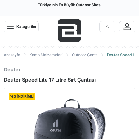
Türkiye'nin En Büyük Outdoor Sitesi
Kategoriler
Anasayfa
Kamp Malzemeleri
Outdoor Çanta
Deuter Speed Lite 
Deuter
Deuter Speed Lite 17 Litre Sırt Çantası
%5 İNDİRİMLİ