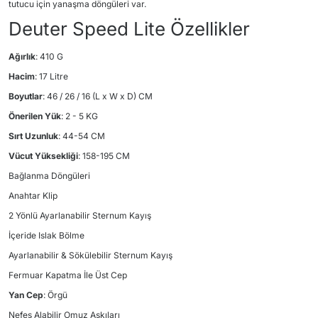
tutucu için yanaşma döngüleri var.
Deuter Speed Lite Özellikler
Ağırlık
: 410 G
Hacim
: 17 Litre
Boyutlar
: 46 / 26 / 16 (L x W x D) CM
Önerilen Yük
: 2 - 5 KG
Sırt Uzunluk
: 44-54 CM
Vücut Yüksekliği
: 158-195 CM
Bağlanma Döngüleri
Anahtar Klip
2 Yönlü Ayarlanabilir Sternum Kayış
İçeride Islak Bölme
Ayarlanabilir & Sökülebilir Sternum Kayış
Fermuar Kapatma İle Üst Cep
Yan Cep
: Örgü
Nefes Alabilir Omuz Askıları