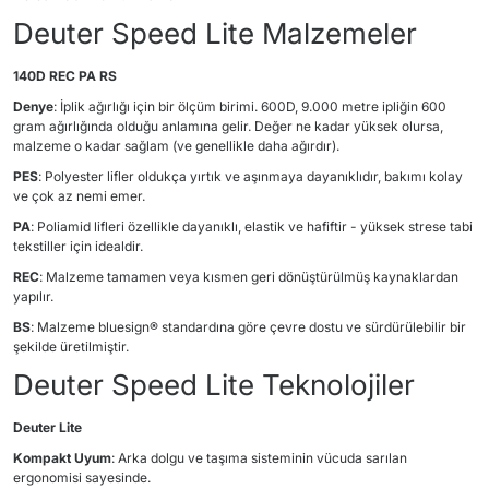
Deuter Speed Lite Malzemeler
140D REC PA RS
Denye
: İplik ağırlığı için bir ölçüm birimi. 600D, 9.000 metre ipliğin 600
gram ağırlığında olduğu anlamına gelir. Değer ne kadar yüksek olursa,
malzeme o kadar sağlam (ve genellikle daha ağırdır).
PES
: Polyester lifler oldukça yırtık ve aşınmaya dayanıklıdır, bakımı kolay
ve çok az nemi emer.
PA
: Poliamid lifleri özellikle dayanıklı, elastik ve hafiftir - yüksek strese tabi
tekstiller için idealdir.
REC
: Malzeme tamamen veya kısmen geri dönüştürülmüş kaynaklardan
yapılır.
BS
: Malzeme bluesign® standardına göre çevre dostu ve sürdürülebilir bir
şekilde üretilmiştir.
Deuter Speed Lite Teknolojiler
Deuter Lite
Kompakt Uyum
: Arka dolgu ve taşıma sisteminin vücuda sarılan
ergonomisi sayesinde.