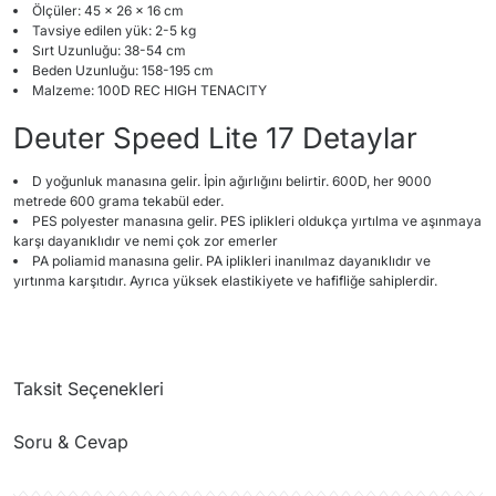
Ölçüler: 45 x 26 x 16 cm
Tavsiye edilen yük: 2-5 kg
Sırt Uzunluğu: 38-54 cm
Beden Uzunluğu: 158-195 cm
Malzeme: 100D REC HIGH TENACITY
Deuter Speed Lite 17 Detaylar
D yoğunluk manasına gelir. İpin ağırlığını belirtir. 600D, her 9000
metrede 600 grama tekabül eder.
PES polyester manasına gelir. PES iplikleri oldukça yırtılma ve aşınmaya
karşı dayanıklıdır ve nemi çok zor emerler
PA poliamid manasına gelir. PA iplikleri inanılmaz dayanıklıdır ve
yırtınma karşıtıdır. Ayrıca yüksek elastikiyete ve hafifliğe sahiplerdir.
Taksit Seçenekleri
Soru & Cevap