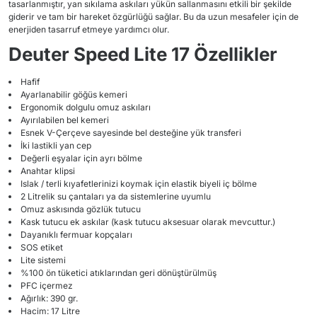
tasarlanmıştır, yan sıkılama askıları yükün sallanmasını etkili bir şekilde
giderir ve tam bir hareket özgürlüğü sağlar. Bu da uzun mesafeler için de
enerjiden tasarruf etmeye yardımcı olur.
Deuter Speed Lite 17
Ö
zellikler
Hafif
Ayarlanabilir göğüs kemeri
Ergonomik dolgulu omuz askıları
Ayırılabilen bel kemeri
Esnek V-Çerçeve sayesinde bel desteğine yük transferi
İki lastikli yan cep
Değerli eşyalar için ayrı bölme
Anahtar klipsi
Islak / terli kıyafetlerinizi koymak için elastik biyeli iç bölme
2 Litrelik su çantaları ya da sistemlerine uyumlu
Omuz askısında gözlük tutucu
Kask tutucu ek askılar (kask tutucu aksesuar olarak mevcuttur.)
Dayanıklı fermuar kopçaları
SOS etiket
Lite sistemi
%100 ön tüketici atıklarından geri dönüştürülmüş
PFC içermez
Ağırlık: 390 gr.
Hacim: 17 Litre