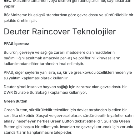
REC
: Malzeme tamamen veya kısmen geri dönüştürülmüş kaynaklardan
yapılır.
BS
: Malzeme bluesign® standardına göre çevre dostu ve sürdürülebilir bir
şekilde üretilmiştir.
Deuter Raincover Teknolojiler
PFAS İçermez
Bu ürün, çevreye ve sağlığa zararlı maddelere olan maddelerin
bağımlılığını azaltmak amacıyla per-aş ve poliflorinli kimyasalların
kullanılmadan döter tarafından imal edilmiştir.
PFAS, diğer şeylerin yanı sıra, su, kir ve gres kovucu özellikleri nedeniyle
su yalıtım kaplaması olarak kullanılır.
Deuter şimdi insan ve hayvan sağlığı için zararsız olan çevre dostu bir
DWR (Surable Su Sokağı) kaplaması kullanıyor.
Green Button
Green Button, sürdürülebilir tekstiller için devlet tarafından işletilen bir
sertifika etiketidir. Sosyal ve çevresel olarak sürdürülebilir kıyafetler satın
almayı hedefleyen herkes Green Button dikkat etmelidir. Şu anda Green
Button gibi başka bir etiket yok. İnsanları ve çevreyi korumak için zorunlu
standartların karşılanmasını talep eder.