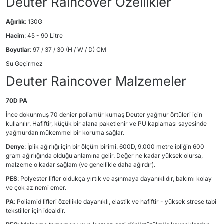
Deuter Raincover Özellikler
Ağırlık
: 130G
Hacim
: 45 - 90 Litre
Boyutlar
: 97 / 37 / 30 (H / W / D) CM
Su Geçirmez
Deuter Raincover Malzemeler
70D PA
İnce dokunmuş 70 denier poliamür kumaş Deuter yağmur örtüleri için
kullanılır. Hafiftir, küçük bir alana paketlenir ve PU kaplaması sayesinde
yağmurdan mükemmel bir koruma sağlar.
Denye
: İplik ağırlığı için bir ölçüm birimi. 600D, 9.000 metre ipliğin 600
gram ağırlığında olduğu anlamına gelir. Değer ne kadar yüksek olursa,
malzeme o kadar sağlam (ve genellikle daha ağırdır).
PES
: Polyester lifler oldukça yırtık ve aşınmaya dayanıklıdır, bakımı kolay
ve çok az nemi emer.
PA
: Poliamid lifleri özellikle dayanıklı, elastik ve hafiftir - yüksek strese tabi
tekstiller için idealdir.