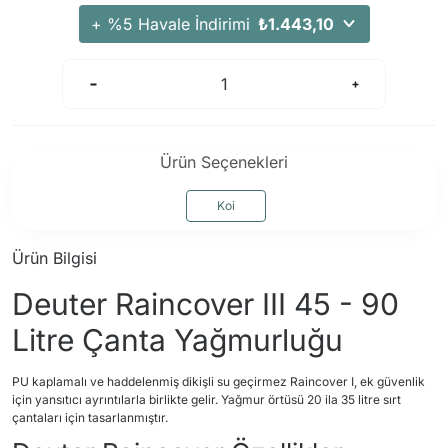
Arama Kurtarma Dronları
+ %5 Havale İndirimi
₺1.443,10
Arama Kurtarma Termal Kameraları
Arama Kurtarma Solunum Ekipmanları
Arama Kurtarma Sistemleri
Arama Kurtarma Bug Out Bag
Ürün Seçenekleri
Arama Kurtarma Eğitim Mankenleri
Arama Kurtarma Merdiveni
Koi
Arama Kurtarma İniş ve Emniyet Aletleri
Ürün Bilgisi
Arama Kurtarma Kiti
Deuter Raincover III 45 - 90
Arama Kurtarma El Tipi Gpsler
Arama Kurtarma Uydu İletişim Cihazları
Litre Çanta Yağmurluğu
PU kaplamalı ve haddelenmiş dikişli su geçirmez Raincover I, ek güvenlik
için yansıtıcı ayrıntılarla birlikte gelir. Yağmur örtüsü 20 ila 35 litre sırt
çantaları için tasarlanmıştır.