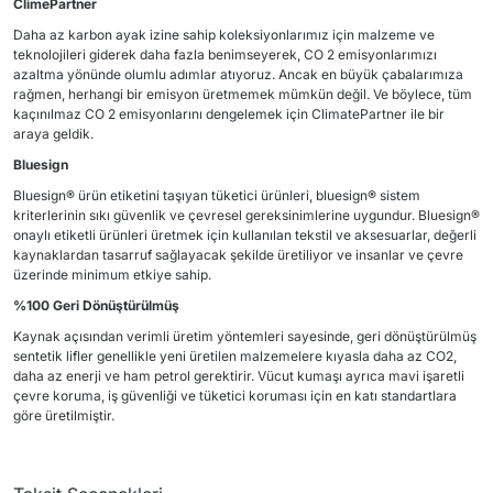
ClimePartner
Daha az karbon ayak izine sahip koleksiyonlarımız için malzeme ve
teknolojileri giderek daha fazla benimseyerek, CO 2 emisyonlarımızı
azaltma yönünde olumlu adımlar atıyoruz. Ancak en büyük çabalarımıza
rağmen, herhangi bir emisyon üretmemek mümkün değil. Ve böylece, tüm
kaçınılmaz CO 2 emisyonlarını dengelemek için ClimatePartner ile bir
araya geldik.
Bluesign
Bluesign® ürün etiketini taşıyan tüketici ürünleri, bluesign® sistem
kriterlerinin sıkı güvenlik ve çevresel gereksinimlerine uygundur. Bluesign®
onaylı etiketli ürünleri üretmek için kullanılan tekstil ve aksesuarlar, değerli
kaynaklardan tasarruf sağlayacak şekilde üretiliyor ve insanlar ve çevre
üzerinde minimum etkiye sahip.
%100 Geri Dönüştürülmüş
Kaynak açısından verimli üretim yöntemleri sayesinde, geri dönüştürülmüş
sentetik lifler genellikle yeni üretilen malzemelere kıyasla daha az CO2,
daha az enerji ve ham petrol gerektirir. Vücut kumaşı ayrıca mavi işaretli
çevre koruma, iş güvenliği ve tüketici koruması için en katı standartlara
göre üretilmiştir.