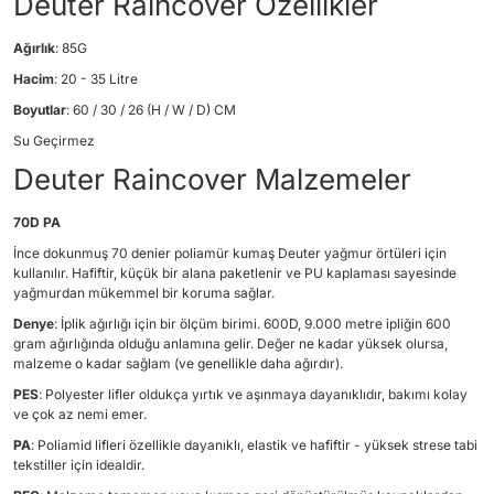
Deuter Raincover Özellikler
Ağırlık
: 85G
Hacim
: 20 - 35 Litre
Boyutlar
: 60 / 30 / 26 (H / W / D) CM
Su Geçirmez
Deuter Raincover Malzemeler
70D PA
İnce dokunmuş 70 denier poliamür kumaş Deuter yağmur örtüleri için
kullanılır. Hafiftir, küçük bir alana paketlenir ve PU kaplaması sayesinde
yağmurdan mükemmel bir koruma sağlar.
Denye
: İplik ağırlığı için bir ölçüm birimi. 600D, 9.000 metre ipliğin 600
gram ağırlığında olduğu anlamına gelir. Değer ne kadar yüksek olursa,
malzeme o kadar sağlam (ve genellikle daha ağırdır).
PES
: Polyester lifler oldukça yırtık ve aşınmaya dayanıklıdır, bakımı kolay
ve çok az nemi emer.
PA
: Poliamid lifleri özellikle dayanıklı, elastik ve hafiftir - yüksek strese tabi
tekstiller için idealdir.