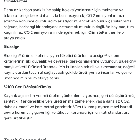
ClimePartner
Daha az karbon ayak izine sahip koleksiyonlarımız için malzeme ve
teknolojileri giderek daha fazla benimseyerek, CO 2 emisyonlarımızı
azaltma yönünde olumlu adımlar atıyoruz. Ancak en büyük çabalarımıza
rağmen, herhangi bir emisyon üretmemek mümkün değil. Ve böylece, tüm
kaçınılmaz CO 2 emisyonlarını dengelemek için ClimatePartner ile bir
araya geldik.
Bluesign
Bluesign® ürün etiketini taşıyan tüketici ürünleri, bluesign® sistem
kriterlerinin sıkı güvenlik ve çevresel gereksinimlerine uygundur. Bluesign®
onaylı etiketli ürünleri üretmek için kullanılan tekstil ve aksesuarlar, değerli
kaynaklardan tasarruf sağlayacak şekilde üretiliyor ve insanlar ve çevre
üzerinde minimum etkiye sahip.
%100 Geri Dönüştürülmüş
Kaynak açısından verimli üretim yöntemleri sayesinde, geri dönüştürülmüş
sentetik lifler genellikle yeni üretilen malzemelere kıyasla daha az CO2,
daha az enerji ve ham petrol gerektirir. Vücut kumaşı ayrıca mavi işaretli
çevre koruma, iş güvenliği ve tüketici koruması için en katı standartlara
göre üretilmiştir.