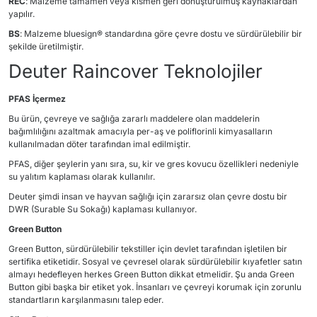
REC
: Malzeme tamamen veya kısmen geri dönüştürülmüş kaynaklardan
yapılır.
BS
: Malzeme bluesign® standardına göre çevre dostu ve sürdürülebilir bir
şekilde üretilmiştir.
Deuter Raincover Teknolojiler
PFAS İçermez
Bu ürün, çevreye ve sağlığa zararlı maddelere olan maddelerin
bağımlılığını azaltmak amacıyla per-aş ve poliflorinli kimyasalların
kullanılmadan döter tarafından imal edilmiştir.
PFAS, diğer şeylerin yanı sıra, su, kir ve gres kovucu özellikleri nedeniyle
su yalıtım kaplaması olarak kullanılır.
Deuter şimdi insan ve hayvan sağlığı için zararsız olan çevre dostu bir
DWR (Surable Su Sokağı) kaplaması kullanıyor.
Green Button
Green Button, sürdürülebilir tekstiller için devlet tarafından işletilen bir
sertifika etiketidir. Sosyal ve çevresel olarak sürdürülebilir kıyafetler satın
almayı hedefleyen herkes Green Button dikkat etmelidir. Şu anda Green
Button gibi başka bir etiket yok. İnsanları ve çevreyi korumak için zorunlu
standartların karşılanmasını talep eder.