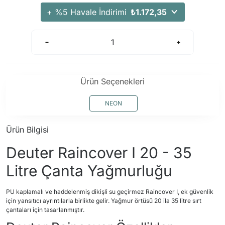
Arama Kurtarma Dronları
+ %5 Havale İndirimi
₺1.172,35
Arama Kurtarma Termal Kameraları
Arama Kurtarma Solunum Ekipmanları
Arama Kurtarma Sistemleri
Arama Kurtarma Bug Out Bag
Ürün Seçenekleri
Arama Kurtarma Eğitim Mankenleri
Arama Kurtarma Merdiveni
NEON
Arama Kurtarma İniş ve Emniyet Aletleri
Ürün Bilgisi
Arama Kurtarma Kiti
Deuter Raincover I 20 - 35
Arama Kurtarma El Tipi Gpsler
Arama Kurtarma Uydu İletişim Cihazları
Litre Çanta Yağmurluğu
PU kaplamalı ve haddelenmiş dikişli su geçirmez Raincover I, ek güvenlik
için yansıtıcı ayrıntılarla birlikte gelir. Yağmur örtüsü 20 ila 35 litre sırt
çantaları için tasarlanmıştır.