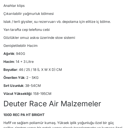
Anahtar klips
Çıkarılabilir yağmurluk bölmesi
Islak / terli giysiler, su rezervuarı vb. depolama için elitize iç bölme.
Yan tarafta cep telefonu cebi
Gözlükler omuz askısı üzerinde stow sistemi
Genişletilebilir Hacim
Ağırlık
: 940G
Hacim
: 14 + 3 Litre
Boyutlar
: 46 / 25 / 18 (L X W X D) CM
Önerilen Yük
: 2 - 5KG
Sırt Uzunluk
: 38-54CM
Vücut Yüksekliği
: 158-195CM
Deuter Race Air Malzemeler
100D REC PA HT BRIGHT
Hafif ve sağlam poliamür kumaş. Yüksek iplik yoğunluğu özel bir güç
sağlar. ripstop yapısı bir petek yapısı olarak tasarlanmıştır ve kumaşa özel