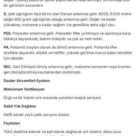
bir görünüm kazandırır.
D
, iplik ağırlığının ölçü birimi olan Denye anlamına gelir. 600D, 9.000 metre
ipliğin 600 gram ağırlığında olduğu anlamına gelir. Değer ne kadar
yüksekse, malzeme o kadar sağlam (ve genellikle daha ağır) olur.
PES
, Polyester anlamına gelir. Polyester lifler yırtılmaya ve aşınmaya karşı
oldukça dayanıklıdır, bakımı kolaydır ve çok az nem emer.
PA
, Poliamid (naylon olarak da bilinir) anlamına gelir. Poliamid lifler
özellikle dayanıklı, elastik ve hafiftir; yüksek gerilime maruz kalan tekstiller
için idealdir.
REC
, Geri Dönüştürülmüş anlamına gelir; malzeme tamamen veya kısmen
geri dönüştürülmüş kaynaklardan üretilmiştir.
Deuter Aircomfort System
Maksimum Ventilasyon
Örgü ve bir kişinin sırtı arasında yaratılan boşluk seviyesi
Sabit Yük Dağıtımı
Hafif, esnek yaylı çelik çerçeve sistem.
Faydaları
Yükü stabilize ederek ve eşit olarak dağıtarak sırt sistemi, daha uzun