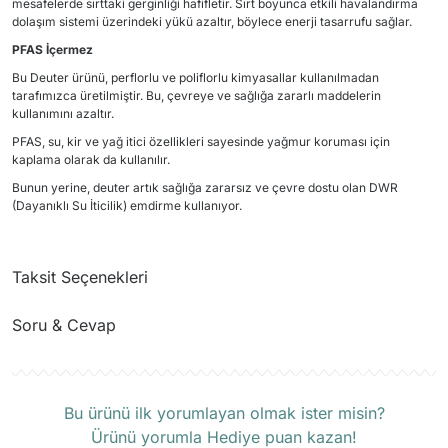
mesafelerde sırttaki gerginliği hafifletir. Sırt boyunca etkili havalandırma
dolaşım sistemi üzerindeki yükü azaltır, böylece enerji tasarrufu sağlar.
PFAS İçermez
Bu Deuter ürünü, perflorlu ve poliflorlu kimyasallar kullanılmadan
tarafımızca üretilmiştir. Bu, çevreye ve sağlığa zararlı maddelerin
kullanımını azaltır.
PFAS, su, kir ve yağ itici özellikleri sayesinde yağmur koruması için
kaplama olarak da kullanılır.
Bunun yerine, deuter artık sağlığa zararsız ve çevre dostu olan DWR
(Dayanıklı Su İticilik) emdirme kullanıyor.
Taksit Seçenekleri
Soru & Cevap
Ürün hakkında henüz soru sorulmamış.
Bu ürünü ilk yorumlayan olmak ister misin?
Ürünü yorumla Hediye puan kazan!