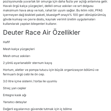
pozisyonunda yuvarlak bir omurga için daha fazla yer açtığı anlamına gelir.
Havalı örgü kalça yüzgeçleri, delikli omuz askıları ve sırt dolgusu
maksimum hava akışı ve katı, rahat bir uyum sağlar. Bu iklim nötr, PFAS
içermeyen dağ bisikleti paketi, bluesign® onaylı% 100 geri dönüştürülmüş
gövde kumaşı ve çevre dostu, kaynak verimli üretim uygulamaları
kullanılarak yapılan bileşenleri kullanır.
Deuter Race Air Özellikler
Hafif
Mesh kalça yüzgeçleri
Mesh omuz askıları
2 yönlü ayarlanabilir sternum kayış
Hortum, aletler ve pompa tutucu için büyük organizasyon bölümü ve
fermuarlı örgü cebi ile ön cep.
3.0 litre içme sistemi / torba ile uyumlu
Streç yan cepler
Entegre kask ağı
Yansıtıcı detaylar
Değerli eşyalarınızı güvende tutmak için iç bölme