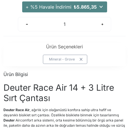
Arama Kurtarma Dronları
+ %5 Havale İndirimi
₺5.865,35
Arama Kurtarma Termal Kameraları
Arama Kurtarma Solunum Ekipmanları
Arama Kurtarma Sistemleri
Arama Kurtarma Bug Out Bag
Ürün Seçenekleri
Arama Kurtarma Eğitim Mankenleri
Arama Kurtarma Merdiveni
Mineral - Grove
Arama Kurtarma İniş ve Emniyet Aletleri
Ürün Bilgisi
Arama Kurtarma Kiti
Deuter Race Air 14 + 3 Litre
Arama Kurtarma El Tipi Gpsler
Arama Kurtarma Uydu İletişim Cihazları
Sırt Çantası
Deuter Race Air
, ağırlık için olağanüstü konfora sahip ultra hafif ve
dayanıklı bisiklet sırt çantası. Özellikle bisiklete binmek için tasarlanmış
Deuter
Aircomfort arka sistemi, orta kesime bölünmüş bir örgü arka panel
ile, paketin daha da azının arka ile doğrudan temas halinde olduğu ve sürüş