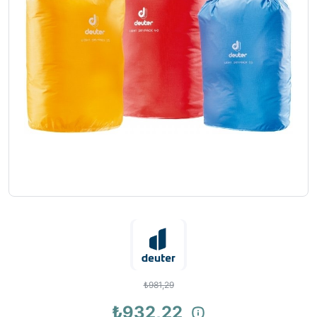
₺981,29
₺932,22