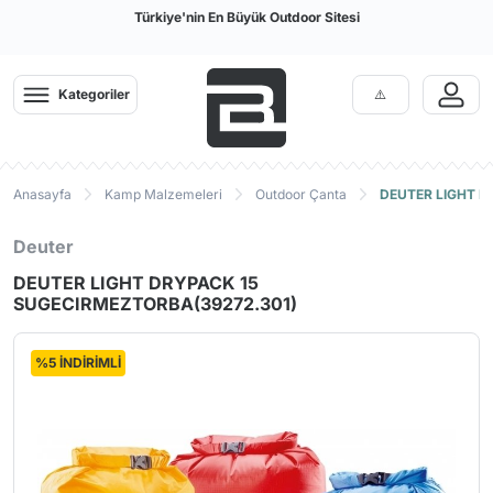
Türkiye'nin En Büyük Outdoor Sitesi
Kategoriler
Anasayfa
Kamp Malzemeleri
Outdoor Çanta
DEUTER LIGHT D
Deuter
DEUTER LIGHT DRYPACK 15
SUGECIRMEZTORBA(39272.301)
%5 İNDİRİMLİ