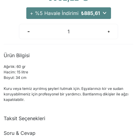
+ %5 Havale İndirimi
₺885,61
Ürün Bilgisi
Ağırlık: 60
gr
Hacim: 15 litre
Boyut:
34 cm
K
uru veya temiz
ayrılmış şeyleri tutmak için. Eşyalarınızı kir ve sudan
koruyabilmeniz için profesyonel bir yardımcı. Bantlanmış dikişler ile ağzı
kapatılabilir.
Taksit Seçenekleri
Soru & Cevap