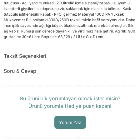
tutucusu · Acil yardım etiketi · 2.0 litrelik içme sistemi/torbası ile uyumlu ·
Islak/terli giysileri, su deposunu vb. saklamak için elastik iç bölme. · Kask
tutuculu istiflenebilir kapak · PFC içermez Materyal 100D PA Yüksek
Mukavemet Bu, poliamid 330D/250D tekstilimizin hafif versiyonudur. Daha
ince iplik sayesinde ağırlığı büyük ölçüde azaltmak mümkün olmuştur. Sıkı
ağ yapısı, kumaşı son derece dayanıklı ve yırtılmaz hale getirir. Ağırlık: 900
gr Hacim: 30+6 Litre Boyutlar: 63 / 29 / 21 (U x G x D) cm
Taksit Seçenekleri
Soru & Cevap
Ürün hakkında henüz soru sorulmamış.
Bu ürünü ilk yorumlayan olmak ister misin?
Ürünü yorumla Hediye puan kazan!
Soru Sor
Yorum Yaz