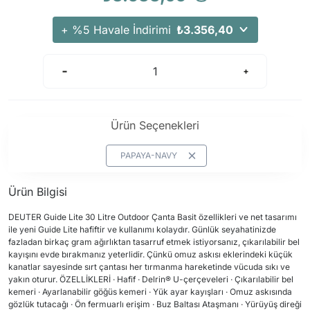
+ %5 Havale İndirimi
₺3.356,40
Ürün Seçenekleri
PAPAYA-NAVY
Ürün Bilgisi
DEUTER Guide Lite 30 Litre Outdoor Çanta Basit özellikleri ve net tasarımı
ile yeni Guide Lite hafiftir ve kullanımı kolaydır. Günlük seyahatinizde
fazladan birkaç gram ağırlıktan tasarruf etmek istiyorsanız, çıkarılabilir bel
kayışını evde bırakmanız yeterlidir. Çünkü omuz askısı eklerindeki küçük
kanatlar sayesinde sırt çantası her tırmanma hareketinde vücuda sıkı ve
yakın oturur. ÖZELLİKLERİ · Hafif · Delrin® U-çerçeveleri · Çıkarılabilir bel
kemeri · Ayarlanabilir göğüs kemeri · Yük ayar kayışları · Omuz askısında
gözlük tutacağı · Ön fermuarlı erişim · Buz Baltası Ataşmanı · Yürüyüş direği