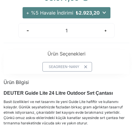
+ %5 Havale İndirimi
₺2.923,20
Ürün Seçenekleri
SEAGREEN-NANY
Ürün Bilgisi
DEUTER Guide Lite 24 Litre Outdoor Sırt Çantası
Basit özellikleri ve net tasarımı ile yeni Guide Lite hafiftir ve kullanımı
kolaydır. Günlük seyahatinizde fazladan birkaç gram ağırlıktan tasarruf
etmek istiyorsanız, çıkarılabilir bel kayışını evde bırakmanız yeterlidir.
Çünkü omuz askısı eklerindeki küçük kanatlar sayesinde sırt çantası her
tırmanma hareketinde vücuda sıkı ve yakın oturur.