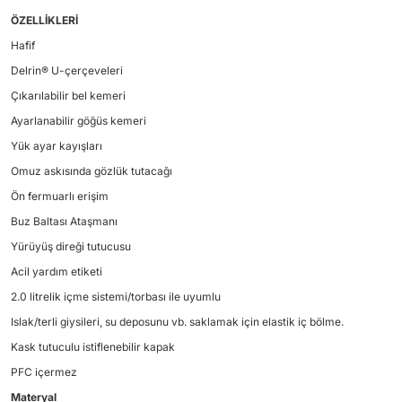
ÖZELLİKLERİ
Hafif
Delrin® U-çerçeveleri
Çıkarılabilir bel kemeri
Ayarlanabilir göğüs kemeri
Yük ayar kayışları
Omuz askısında gözlük tutacağı
Ön fermuarlı erişim
Buz Baltası Ataşmanı
Yürüyüş direği tutucusu
Acil yardım etiketi
2.0 litrelik içme sistemi/torbası ile uyumlu
Islak/terli giysileri, su deposunu vb. saklamak için elastik iç bölme.
Kask tutuculu istiflenebilir kapak
PFC içermez
Materyal