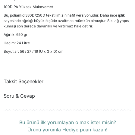
100D PA Yüksek Mukavemet
Bu, poliamid 330D/250D tekstilimizin hafif versiyonudur. Daha ince iplik
sayesinde ağırlığı büyük ölçüde azaltmak mümkün olmuştur. Sıkı ağ yapısı,
kumaşı son derece dayanıklı ve yırtılmaz hale getirir.
Ağırlık: 650 gr
Hacim: 24 Litre
Boyutlar: 56 / 27 / 19 (U x G x D) cm
Taksit Seçenekleri
Soru & Cevap
Ürün hakkında henüz soru sorulmamış.
Bu ürünü ilk yorumlayan olmak ister misin?
Ürünü yorumla Hediye puan kazan!