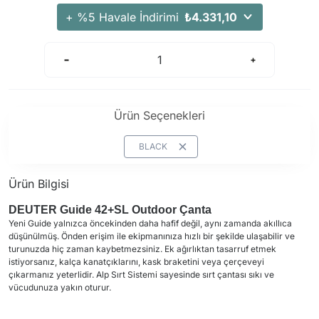
+ %5 Havale İndirimi
₺4.331,10
Ürün Seçenekleri
BLACK
Ürün Bilgisi
DEUTER Guide 42+SL Outdoor Çanta
Yeni Guide yalnızca öncekinden daha hafif değil, aynı zamanda akıllıca
düşünülmüş. Önden erişim ile ekipmanınıza hızlı bir şekilde ulaşabilir ve
turunuzda hiç zaman kaybetmezsiniz. Ek ağırlıktan tasarruf etmek
istiyorsanız, kalça kanatçıklarını, kask braketini veya çerçeveyi
çıkarmanız yeterlidir. Alp Sırt Sistemi sayesinde sırt çantası sıkı ve
vücudunuza yakın oturur.