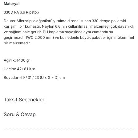
Materyal
330D PA 6.6 Ripstop
Deuter Microrip, olağanüstü yırtılma direnci sunan 330 denye poliamid
karışımlı bir kumaştır. Naylon 6.6'nın kullanılması, malzemeyi çok dayanıklı
ve sağlam hale getirir. PU kaplama sayesinde aynı zamanda su
geçirmezdir (WC 2.000 mm) ve bu nedenle büyük paketler için mükemmel
bir malzemedir.
Ağırlık: 1400 gr
Hacim: 42+8 Litre
Boyutlar: 69 / 31 / 23 (U x G x D) cm
Taksit Seçenekleri
Soru & Cevap
Ürün hakkında henüz soru sorulmamış.