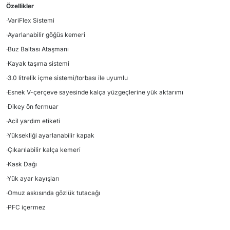
Özellikler
·VariFlex Sistemi
·Ayarlanabilir göğüs kemeri
·Buz Baltası Ataşmanı
·Kayak taşıma sistemi
·3.0 litrelik içme sistemi/torbası ile uyumlu
·Esnek V-çerçeve sayesinde kalça yüzgeçlerine yük aktarımı
·Dikey ön fermuar
·Acil yardım etiketi
·Yüksekliği ayarlanabilir kapak
·Çıkarılabilir kalça kemeri
·Kask Dağı
·Yük ayar kayışları
·Omuz askısında gözlük tutacağı
·PFC içermez