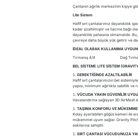
Çantanın ağırlık merkezinin kişiye gö
Lite Sistem
Hafif sırt çantalarımız dayanıklılık sp
kadar azaltılmıştır ve hacme bağlı olar
dayanıklılık pahasına olmamalıdır. Bu
çevreye daha büyük yük getirir ve dağl
İDEAL OLARAK KULLANIMA UYGUN
Tırmanış 4/4 Dağ Tırmanı
BEL SİSTEMİ: LITE SİSTEM (GRAVIT
GEREKTİĞİNDE AZALTILABİLİR
Hafif sırt çantalarımızın bel sistemiyle
yapısı, minimum ağırlıkta sabitlik ve r
VÜCUDA YAKIN GÜVENİLİR UYG
Havalandırma sağlayan 3D AirMesh kap
TAŞIMA KONFORU VE MÜKEMME
Kolay ayarlabilen göğüs kemeri ile er
mükemmel uyum sağlar. Gravity Pitch,
askılarına sahiptir.
SIRT ÇANTASI VÜCUDUNUZA YA