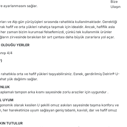
re ayarlanmasını sağlar.
orları ve Alp gün yürüyüşleri sırasında rahatlıkla kullanılmaktadır. Gerektiği
ak hafif ve orta yükleri rahatça taşımak için idealdir. Ancak, hafiflik asla
, her zaman bizim kurumsal felsefemizdi, çünkü tek kullanımlık ürünler
arın zirvesinde bırakılan bir sırt çantası daha büyük zararlara yol açar.
 OLDUĞU YERLER
şı 4/4
Y)
 rahatlıkla orta ve hafif yükleri taşıyabilirsiniz. Esnek, gerdirilmiş Delrin® U-
ahat yük dağılımı sağlar.
UNLUK
lamalı tampon arka kısmı sayesinde zorlu araziler için uygundur .
L UYUM
gonomik olarak kesilen U şekilli omuz askıları sayesinde taşıma konforu ve
 her hareketinize uyum sağlayan geniş tabanlı, kavisli, dar ve hafif omuz
KIN TUTULUR