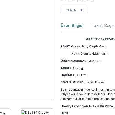
BLACK
Ürün Bilgisi
Taksit Seçen
GRAVITY EXPEDITION
RENK:
Khaki-Navy (Yeşil-Mavi)
Navy-Granite (Mavi-Gri)
ÜRÜN NUMARASI:
3362417
AĞIRLIK:
870 g
HACİM:
45+8 litre
BOYUT:
67/31/23 (YxGxD) cm
Bu sırt çantasının geliştirilmesinin te
ihtiyaçlarına yönelik tasarlandı. Gerl
ekstrem turlar için minimalist, son de
Gravity Expedition 45+’da Ön Plana Ç
Hafif