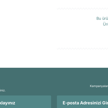
Ü
Bu ürü
Ür
Kampanyalar, 
iniz.
layınız