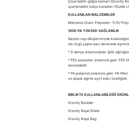
Çıkarılabilir göğüs kemeri (Gravity Ro
uyarlanabilir kalça kanatları (Guide Li
KULLANILAN MALZEMELER
Malzeme Oranı: Polyester: %10/ Pol
100D PA YÜKSEK SAĞLAMLIK
Naylon cep dikişlerimizde kullandığımız
sıkı örgü yapısı aşırı derecede aşınmay
* D denye anlamındadır. İplik ağırlığ
* PES polyester anlamına gelir. PES l
seviyededir.
* PA poliamid anlamına gelir. PA lifle
ve düşük ağırlık ayırt edici özelliğidir.
BİRLİKTE KULLANILABİLDİĞİ ÜRÜN
Gravity Boulder
Gravity Rope Sheet
Gravity Rope Bag