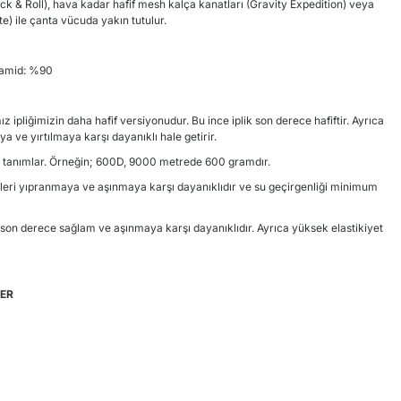
ck & Roll), hava kadar hafif mesh kalça kanatları (Gravity Expedition) veya
te) ile çanta vücuda yakın tutulur.
yamid: %90
 ipliğimizin daha hafif versiyonudur. Bu ince iplik son derece hafiftir. Ayrıca
a ve yırtılmaya karşı dayanıklı hale getirir.
ını tanımlar. Örneğin; 600D, 9000 metrede 600 gramdır.
ifleri yıpranmaya ve aşınmaya karşı dayanıklıdır ve su geçirgenliği minimum
ri son derece sağlam ve aşınmaya karşı dayanıklıdır. Ayrıca yüksek elastikiyet
LER