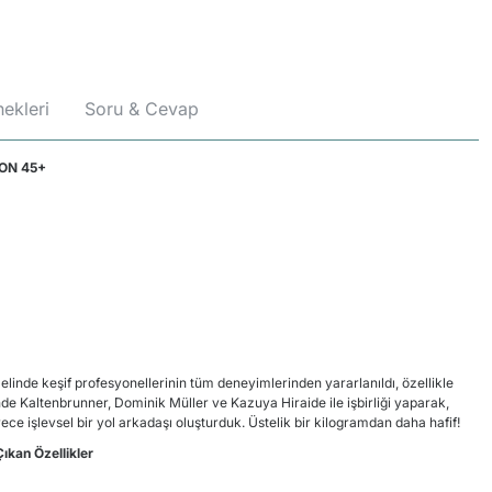
ekleri
Soru & Cevap
 45+
melinde keşif profesyonellerinin tüm deneyimlerinden yararlanıldı, özellikle
inde Kaltenbrunner, Dominik Müller ve Kazuya Hiraide ile işbirliği yaparak,
rece işlevsel bir yol arkadaşı oluşturduk. Üstelik bir kilogramdan daha hafif!
ıkan Özellikler