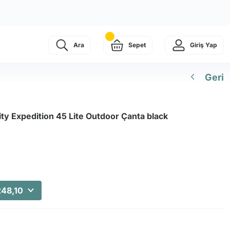
Ara
Sepet
Giriş Yap
Geri
y Expedition 45 Lite Outdoor Çanta black
248,10