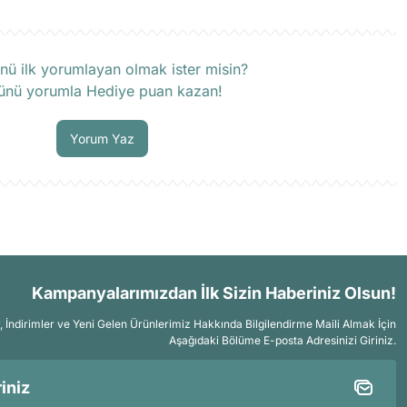
rün hakkında henüz soru sorulmamış.
nü ilk yorumlayan olmak ister misin?
ünü yorumla Hediye puan kazan!
Soru Sor
Yorum Yaz
Kampanyalarımızdan İlk Sizin Haberiniz Olsun!
İndirimler ve Yeni Gelen Ürünlerimiz Hakkında Bilgilendirme Maili Almak İçin
Aşağıdaki Bölüme E-posta Adresinizi Giriniz.