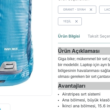
GRANIT - SIYAH
LAC
YEŞİL
Ürün Bilgisi
Taksit Seçen
Ürün Açıklaması
Giga bike; mükemmel bir sırt ça
bir modeldir. Laptop için ayrı 
bölgesinin havalanması sağlanı
olması gereken bir sırt çantası
Avantajları
Airstripes sırt sistemi
Ana bölmesi, büyük klasör
İkinci ana bölmesi, 15.6 i