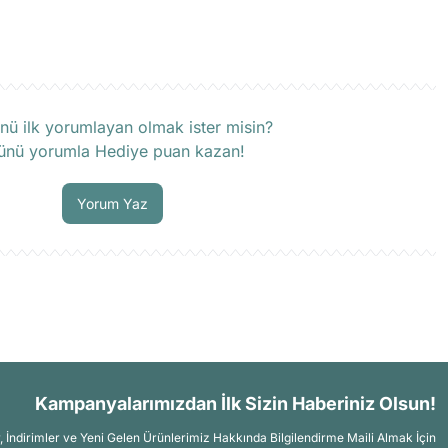
rün hakkında henüz soru sorulmamış.
nü ilk yorumlayan olmak ister misin?
ünü yorumla Hediye puan kazan!
Soru Sor
Yorum Yaz
Kampanyalarımızdan İlk Sizin Haberiniz Olsun!
İndirimler ve Yeni Gelen Ürünlerimiz Hakkında Bilgilendirme Maili Almak İçin