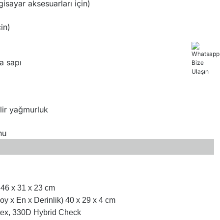
isayar aksesuarları için)
in)
ma sapı
ilir yağmurluk
onu
 46 x 31 x 23 cm
oy x En x Derinlik) 40 x 29 x 4 cm
tex, 330D Hybrid Check