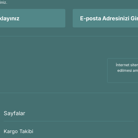
iniz.
layınız
İnternet site
edilmesi am
Sayfalar
Kargo Takibi