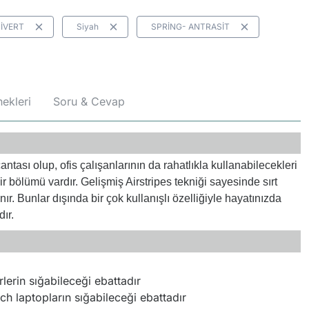
İVERT
Siyah
SPRİNG- ANTRASİT
ekleri
Soru & Cevap
ntası olup, ofis çalışanlarının da rahatlıkla kullanabilecekleri
bir bölümü vardır. Gelişmiş Airstripes tekniği sayesinde sırt
r. Bunlar dışında bir çok kullanışlı özelliğiyle hayatınızda
dır.
lerin sığabileceği ebattadır
nch laptopların sığabileceği ebattadır