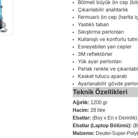
Bölmeli büyük ön cep (bilg
Çıkarılabilir anahtarlık
Fermuarlı ön cep (harita iç
Yastıklı taban
Sıkıştırma perlonları
Kullanışlı ve konforlu tut
Esneyebilen yan cepler
3M reflektörler
Yük ayar perlonları
Parlak renkte ve çıkarılab
Kasket tutucu aparatı
Ayarlanabilir gövde perl
Teknik Özellikleri
Ağırlık:
1200 gr
Hacim:
28 litre
Ebatlar:
(Boy x En x Derinlik)
Ebatlar (Laptop Bölümü):
(B
Malzeme:
Deuter-Super-Poly