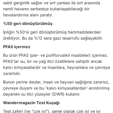
sabit gerginlik sağlar ve sırt çantası ile sırt arasında
nemli havanın serbestçe buharlaşabileceği bir
havalandırma alanı yaratır.
%50 geri dönüştürülmüş
İpliğin %50'si geri dönüştürülmüş hammaddelerden
üretiliyor. Bu da %12 sera gazı tasarrufu sağlayabilir.
PFAS içermez
Bu ürün PFAS (per- ve polifloroalkil maddeler) içermez.
PFAS'lar su, kir ve yağ itici özelliklere sahiptir ancak
kalıcı kimyasallardır ve insanlara, hayvanlara ve çevreye
zararlıdır.
Bunun yerine deuter, insan ve hayvan sağlığına zararsız,
çevreye duyarlı ve bu 'kalıcı kimyasallardan' arındırılmış
dayanıklı su itici yüzeyler (DWR) kullanır.
Wandermagazin Test Kuşağı
Test zaferi (ve "çok iyi"), genel olarak çok iyi ve iyi