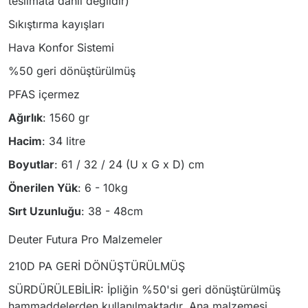
teslimata dahil değildir)
Sıkıştırma kayışları
Hava Konfor Sistemi
%50 geri dönüştürülmüş
PFAS içermez
Ağırlık
: 1560 gr
Hacim
: 34 litre
Boyutlar
: 61 / 32 / 24 (U x G x D) cm
Önerilen Yük
: 6 - 10kg
Sırt Uzunluğu
: 38 - 48cm
Deuter Futura Pro Malzemeler
210D PA GERİ DÖNÜŞTÜRÜLMÜŞ
SÜRDÜRÜLEBİLİR: İpliğin %50'si geri dönüştürülmüş
hammaddelerden kullanılmaktadır. Ana malzemesi