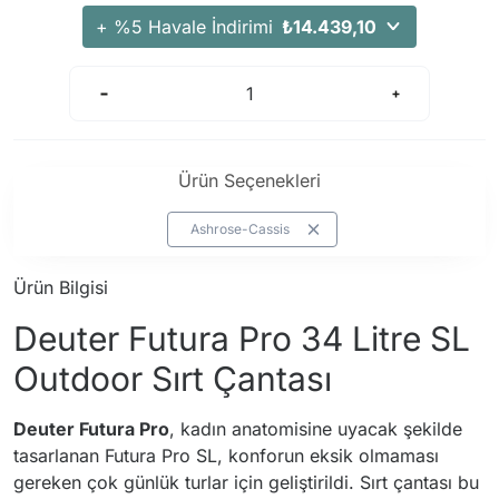
Arama Kurtarma Dronları
+ %5 Havale İndirimi
₺14.439,10
Arama Kurtarma Termal Kameraları
Arama Kurtarma Solunum Ekipmanları
Arama Kurtarma Sistemleri
Arama Kurtarma Bug Out Bag
Ürün Seçenekleri
Arama Kurtarma Eğitim Mankenleri
Arama Kurtarma Merdiveni
Ashrose-Cassis
Arama Kurtarma İniş ve Emniyet Aletleri
Ürün Bilgisi
Arama Kurtarma Kiti
Deuter Futura Pro 34 Litre SL
Arama Kurtarma El Tipi Gpsler
Arama Kurtarma Uydu İletişim Cihazları
Outdoor Sırt Çantası
Deuter Futura Pro
, kadın anatomisine uyacak şekilde
tasarlanan Futura Pro SL, konforun eksik olmaması
gereken çok günlük turlar için geliştirildi. Sırt çantası bu