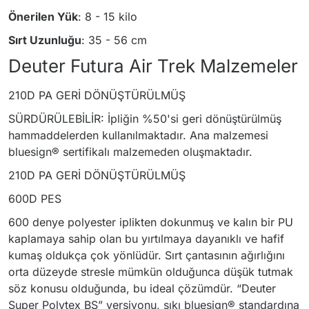
Önerilen Yük
: 8 - 15 kilo
Sırt Uzunluğu
: 35 - 56 cm
Deuter Futura Air Trek Malzemeler
210D PA GERİ DÖNÜŞTÜRÜLMÜŞ
SÜRDÜRÜLEBİLİR: İpliğin %50'si geri dönüştürülmüş
hammaddelerden kullanılmaktadır. Ana malzemesi
bluesign® sertifikalı malzemeden oluşmaktadır.
210D PA GERİ DÖNÜŞTÜRÜLMÜŞ
600D PES
600 denye polyester iplikten dokunmuş ve kalın bir PU
kaplamaya sahip olan bu yırtılmaya dayanıklı ve hafif
kumaş oldukça çok yönlüdür. Sırt çantasının ağırlığını
orta düzeyde stresle mümkün olduğunca düşük tutmak
söz konusu olduğunda, bu ideal çözümdür. “Deuter
Super Polytex BS” versiyonu, sıkı bluesign® standardına