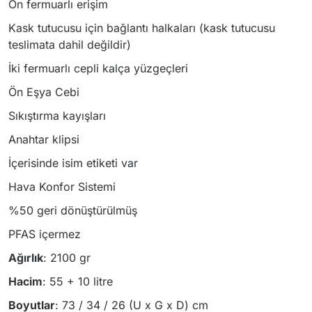
Ön fermuarlı erişim
Kask tutucusu için bağlantı halkaları (kask tutucusu
teslimata dahil değildir)
İki fermuarlı cepli kalça yüzgeçleri
Ön Eşya Cebi
Sıkıştırma kayışları
Anahtar klipsi
İçerisinde isim etiketi var
Hava Konfor Sistemi
%50 geri dönüştürülmüş
PFAS içermez
Ağırlık
: 2100 gr
Hacim
: 55 + 10 litre
Boyutlar
: 73 / 34 / 26 (U x G x D) cm