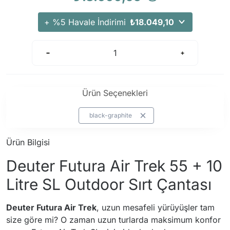
Arama Kurtarma Dronları
+ %5 Havale İndirimi
₺18.049,10
Arama Kurtarma Termal Kameraları
Arama Kurtarma Solunum Ekipmanları
Arama Kurtarma Sistemleri
Arama Kurtarma Bug Out Bag
Arama Kurtarma Eğitim Mankenleri
Ürün Seçenekleri
Arama Kurtarma Merdiveni
black-graphite
Arama Kurtarma İniş ve Emniyet Aletleri
Arama Kurtarma Kiti
Ürün Bilgisi
Arama Kurtarma El Tipi Gpsler
Deuter Futura Air Trek 55 + 10
Arama Kurtarma Uydu İletişim Cihazları
Litre SL Outdoor Sırt Çantası
Deuter Futura Air Trek
, uzun mesafeli yürüyüşler tam
size göre mi? O zaman uzun turlarda maksimum konfor