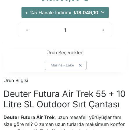
Arama Kurtarma Dronları
+ %5 Havale İndirimi
₺18.049,10
Arama Kurtarma Termal Kameraları
Arama Kurtarma Solunum Ekipmanları
Arama Kurtarma Sistemleri
Arama Kurtarma Bug Out Bag
Arama Kurtarma Eğitim Mankenleri
Ürün Seçenekleri
Arama Kurtarma Merdiveni
Marine - Lake
Arama Kurtarma İniş ve Emniyet Aletleri
Arama Kurtarma Kiti
Ürün Bilgisi
Arama Kurtarma El Tipi Gpsler
Deuter Futura Air Trek 55 + 10
Arama Kurtarma Uydu İletişim Cihazları
Litre SL Outdoor Sırt Çantası
Deuter Futura Air Trek
, uzun mesafeli yürüyüşler tam
size göre mi? O zaman uzun turlarda maksimum konfor