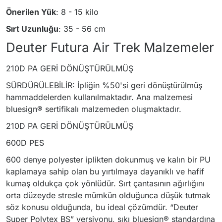
Önerilen Yük
: 8 - 15 kilo
Sırt Uzunluğu
: 35 - 56 cm
Deuter Futura Air Trek Malzemeler
210D PA GERİ DÖNÜŞTÜRÜLMÜŞ
SÜRDÜRÜLEBİLİR: İpliğin %50'si geri dönüştürülmüş
hammaddelerden kullanılmaktadır. Ana malzemesi
bluesign® sertifikalı malzemeden oluşmaktadır.
210D PA GERİ DÖNÜŞTÜRÜLMÜŞ
600D PES
600 denye polyester iplikten dokunmuş ve kalın bir PU
kaplamaya sahip olan bu yırtılmaya dayanıklı ve hafif
kumaş oldukça çok yönlüdür. Sırt çantasının ağırlığını
orta düzeyde stresle mümkün olduğunca düşük tutmak
söz konusu olduğunda, bu ideal çözümdür. “Deuter
Super Polytex BS” versiyonu, sıkı bluesign® standardına