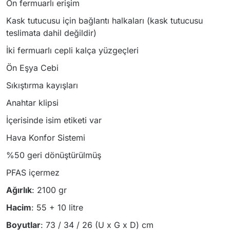
Ön fermuarlı erişim
Kask tutucusu için bağlantı halkaları (kask tutucusu
teslimata dahil değildir)
İki fermuarlı cepli kalça yüzgeçleri
Ön Eşya Cebi
Sıkıştırma kayışları
Anahtar klipsi
İçerisinde isim etiketi var
Hava Konfor Sistemi
%50 geri dönüştürülmüş
PFAS içermez
Ağırlık
: 2100 gr
Hacim
: 55 + 10 litre
Boyutlar
: 73 / 34 / 26 (U x G x D) cm