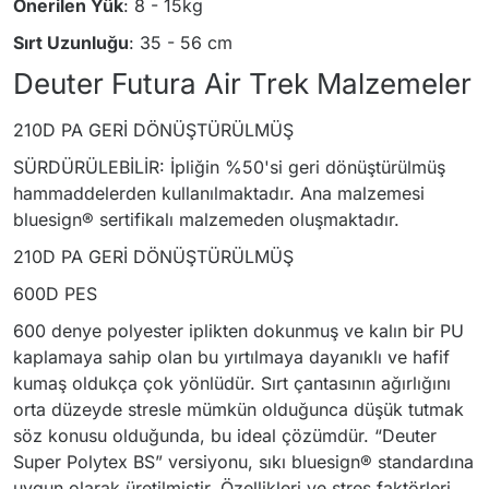
Önerilen Yük
: 8 - 15kg
Sırt Uzunluğu
: 35 - 56 cm
Deuter Futura Air Trek Malzemeler
210D PA GERİ DÖNÜŞTÜRÜLMÜŞ
SÜRDÜRÜLEBİLİR: İpliğin %50'si geri dönüştürülmüş
hammaddelerden kullanılmaktadır. Ana malzemesi
bluesign® sertifikalı malzemeden oluşmaktadır.
210D PA GERİ DÖNÜŞTÜRÜLMÜŞ
600D PES
600 denye polyester iplikten dokunmuş ve kalın bir PU
kaplamaya sahip olan bu yırtılmaya dayanıklı ve hafif
kumaş oldukça çok yönlüdür. Sırt çantasının ağırlığını
orta düzeyde stresle mümkün olduğunca düşük tutmak
söz konusu olduğunda, bu ideal çözümdür. “Deuter
Super Polytex BS” versiyonu, sıkı bluesign® standardına
uygun olarak üretilmiştir. Özellikleri ve stres faktörleri