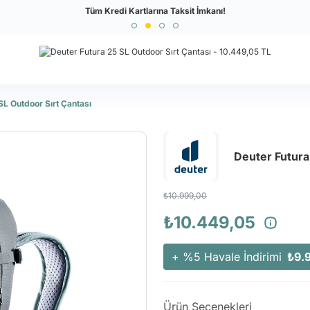
Türkiye'nin En Büyük Outdoor Sitesi
Tüm Kredi Kartlarına Taksit İmkanı!
SL Outdoor Sırt Çantası
Deuter Futura
₺10.999,00
₺10.449,05
+ %5 Havale İndirimi
₺9.
Ürün Seçenekleri