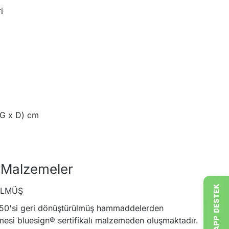
i
 G x D) cm
 Malzemeler
ÜLMÜŞ
50'si geri dönüştürülmüş hammaddelerden
mesi bluesign® sertifikalı malzemeden oluşmaktadır.