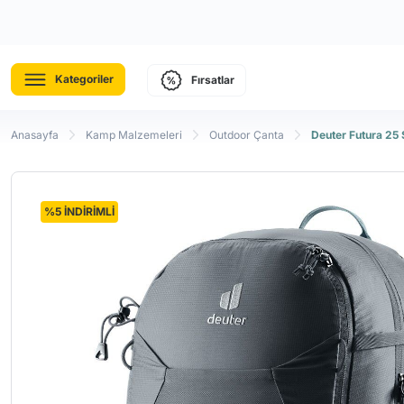
Kategoriler
Fırsatlar
Anasayfa
Kamp Malzemeleri
Outdoor Çanta
Deuter Futura 25 
%5 İNDİRİMLİ