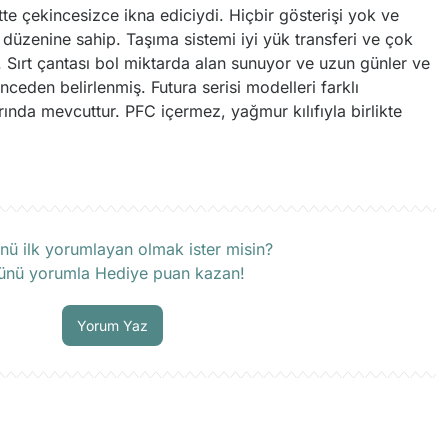
tte çekincesizce ikna ediciydi. Hiçbir gösterişi yok ve
 düzenine sahip. Taşıma sistemi iyi yük transferi ve çok
 Sırt çantası bol miktarda alan sunuyor ve uzun günler ve
nceden belirlenmiş. Futura serisi modelleri farklı
rında mevcuttur. PFC içermez, yağmur kılıfıyla birlikte
rün hakkında henüz soru sorulmamış.
nü ilk yorumlayan olmak ister misin?
ünü yorumla Hediye puan kazan!
Soru Sor
Yorum Yaz