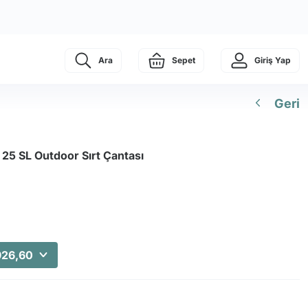
Ara
Sepet
Giriş Yap
Geri
 25 SL Outdoor Sırt Çantası
926,60