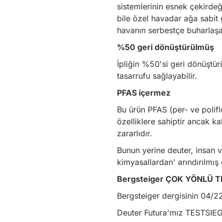
sistemlerinin esnek çekirdeği
bile özel havadar ağa sabit g
havanın serbestçe buharlaşab
%50 geri dönüştürülmüş
İpliğin %50'si geri dönüştü
tasarrufu sağlayabilir.
PFAS içermez
Bu ürün PFAS (per- ve polifl
özelliklere sahiptir ancak k
zararlıdır.
Bunun yerine deuter, insan v
kimyasallardan' arındırılmış 
Bergsteiger ÇOK YÖNLÜ 
Bergsteiger dergisinin 04/22 
Deuter Futura'mız TESTSIE