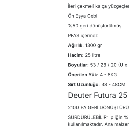
İleri çekmeli kalça yüzgeçler
Ön Eşya Cebi
%50 geri dönüştürülmüş
PFAS içermez
Ağırlık
: 1300 gr
Hacim
: 25 litre
Boyutlar
: 53 / 28 / 20 (U x
Önerilen Yük
: 4 - 8KG
Sırt Uzunluğu
: 38 - 48CM
Deuter Futura 25
210D PA GERİ DÖNÜŞTÜR
SÜRDÜRÜLEBİLİR: İpliğin %
kullanılmaktadır. Ana malze