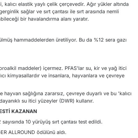
, kalıcı elastik yaylı çelik çerçevedir. Ağır yükler altında
erginlik sağlar ve sırt çantası ile sırt arasında nemli
ileceği bir havalandırma alanı yaratır.
rülmüş hammaddelerden üretiliyor. Bu da %12 sera gazı
oroalkil maddeler) içermez. PFAS'lar su, kir ve yağ itici
alıcı kimyasallardır ve insanlara, hayvanlara ve çevreye
e hayvan sağlığına zararsız, çevreye duyarlı ve bu 'kalıcı
dayanıklı su itici yüzeyler (DWR) kullanır.
TESTİ KAZANAN
sayısında 10 yürüyüş sırt çantası test edildi.
GER ALLROUND ödülünü aldı.