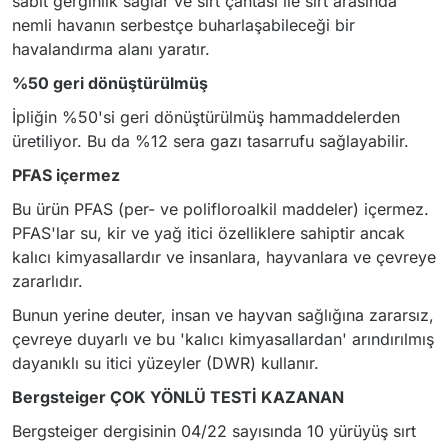
sabit gerginlik sağlar ve sırt çantası ile sırt arasında
nemli havanın serbestçe buharlaşabileceği bir
havalandırma alanı yaratır.
%50 geri dönüştürülmüş
İpliğin %50'si geri dönüştürülmüş hammaddelerden
üretiliyor. Bu da %12 sera gazı tasarrufu sağlayabilir.
PFAS içermez
Bu ürün PFAS (per- ve polifloroalkil maddeler) içermez.
PFAS'lar su, kir ve yağ itici özelliklere sahiptir ancak
kalıcı kimyasallardır ve insanlara, hayvanlara ve çevreye
zararlıdır.
Bunun yerine deuter, insan ve hayvan sağlığına zararsız,
çevreye duyarlı ve bu 'kalıcı kimyasallardan' arındırılmış
dayanıklı su itici yüzeyler (DWR) kullanır.
Bergsteiger ÇOK YÖNLÜ TESTİ KAZANAN
Bergsteiger dergisinin 04/22 sayısında 10 yürüyüş sırt