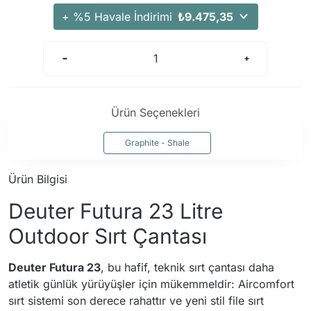
Arama Kurtarma Dronları
+ %5 Havale İndirimi
₺9.475,35
Arama Kurtarma Termal Kameraları
Arama Kurtarma Solunum Ekipmanları
Arama Kurtarma Sistemleri
Arama Kurtarma Bug Out Bag
Ürün Seçenekleri
Arama Kurtarma Eğitim Mankenleri
Arama Kurtarma Merdiveni
Graphite - Shale
Arama Kurtarma İniş ve Emniyet Aletleri
Ürün Bilgisi
Arama Kurtarma Kiti
Deuter Futura 23 Litre
Arama Kurtarma El Tipi Gpsler
Arama Kurtarma Uydu İletişim Cihazları
Outdoor Sırt Çantası
Deuter Futura 23
, bu hafif, teknik sırt çantası daha
atletik günlük yürüyüşler için mükemmeldir: Aircomfort
sırt sistemi son derece rahattır ve yeni stil file sırt