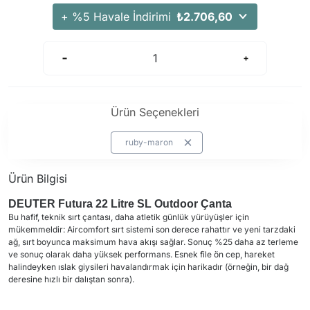
+ %5 Havale İndirimi
₺2.706,60
Ürün Seçenekleri
ruby-maron
Ürün Bilgisi
DEUTER Futura 22 Litre SL Outdoor Çanta
Bu hafif, teknik sırt çantası, daha atletik günlük yürüyüşler için
mükemmeldir: Aircomfort sırt sistemi son derece rahattır ve yeni tarzdaki
ağ, sırt boyunca maksimum hava akışı sağlar. Sonuç %25 daha az terleme
ve sonuç olarak daha yüksek performans. Esnek file ön cep, hareket
halindeyken ıslak giysileri havalandırmak için harikadır (örneğin, bir dağ
deresine hızlı bir dalıştan sonra).