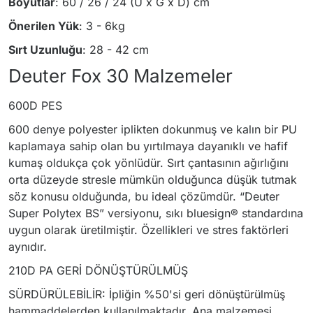
Boyutlar
: 60 / 26 / 24 (U x G x D) cm
Önerilen Yük
: 3 - 6kg
Sırt Uzunluğu
: 28 - 42 cm
Deuter Fox 30 Malzemeler
600D PES
600 denye polyester iplikten dokunmuş ve kalın bir PU
kaplamaya sahip olan bu yırtılmaya dayanıklı ve hafif
kumaş oldukça çok yönlüdür. Sırt çantasının ağırlığını
orta düzeyde stresle mümkün olduğunca düşük tutmak
söz konusu olduğunda, bu ideal çözümdür. “Deuter
Super Polytex BS” versiyonu, sıkı bluesign® standardına
uygun olarak üretilmiştir. Özellikleri ve stres faktörleri
aynıdır.
210D PA GERİ DÖNÜŞTÜRÜLMÜŞ
SÜRDÜRÜLEBİLİR: İpliğin %50'si geri dönüştürülmüş
hammaddelerden kullanılmaktadır. Ana malzemesi