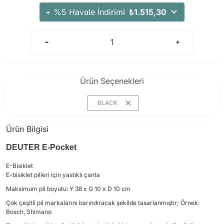
Arama Kurtarma Dronları
+ %5 Havale İndirimi
₺1.515,30
Arama Kurtarma Termal Kameraları
Arama Kurtarma Solunum Ekipmanları
Arama Kurtarma Sistemleri
Arama Kurtarma Bug Out Bag
Ürün Seçenekleri
Arama Kurtarma Eğitim Mankenleri
Arama Kurtarma Merdiveni
BLACK
Arama Kurtarma İniş ve Emniyet Aletleri
Ürün Bilgisi
Arama Kurtarma Kiti
DEUTER E-Pocket
Arama Kurtarma El Tipi Gpsler
Arama Kurtarma Uydu İletişim Cihazları
E-Bisiklet
E-bisiklet pilleri için yastıklı çanta
Maksimum pil boyutu: Y 38 x G 10 x D 10 cm
Çok çeşitli pil markalarını barındıracak şekilde tasarlanmıştır; Örnek:
Bosch, Shimano