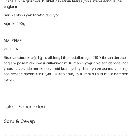
Trans Alpine gibi çoğu bisiklet paketinin hidrasyon sistemi döngüsüne
bağlanır
Şarj kablosu yan tarafta duruyor
Ağırlık: 290g
MALZEME
210D PA
Rise serisindeki ağırlığı azaltılmış Lite modelleri için 210D ile son derece
sağlam poliamid kumaşı kullanıyoruz. Kumaşın yoğun ve son derece ince
yapısı sayesinde her iki polyamid kumaş da yırtılmaya ve aşınmaya karşı
son derece dayanıklıdır. Çift PU kaplama, 1500 mm su sütunu ile nemden
korur.
Taksit Seçenekleri
Soru & Cevap