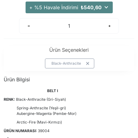
Arama Kurtarma Dronları
+ %5 Havale İndirimi
₺540,60
Arama Kurtarma Termal Kameraları
Arama Kurtarma Solunum Ekipmanları
Arama Kurtarma Sistemleri
Arama Kurtarma Bug Out Bag
Ürün Seçenekleri
Arama Kurtarma Eğitim Mankenleri
Arama Kurtarma Merdiveni
Black-Anthracite
Arama Kurtarma İniş ve Emniyet Aletleri
Ürün Bilgisi
Arama Kurtarma Kiti
Arama Kurtarma El Tipi Gpsler
BELT I
RENK:
Black-Anthracite (Gri-Siyah)
Arama Kurtarma Uydu İletişim Cihazları
Spring-Anthracite (Yeşil-gri)
Aubergine-Magenta (Pembe-Mor)
Arctic-Fire (Mavi-Kırmızı)
ÜRÜN NUMARASI:
39004