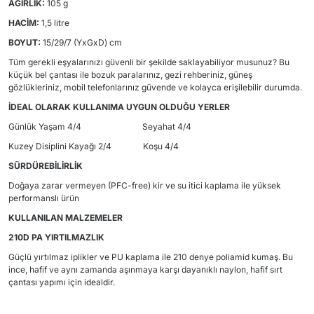
AĞIRLIK:
105 g
HACİM:
1,5 litre
BOYUT:
15/29/7 (YxGxD) cm
Tüm gerekli eşyalarınızı güvenli bir şekilde saklayabiliyor musunuz? Bu
küçük bel çantası ile bozuk paralarınız, gezi rehberiniz, güneş
gözlükleriniz, mobil telefonlarınız güvende ve kolayca erişilebilir durumda.
İDEAL OLARAK KULLANIMA UYGUN OLDUĞU YERLER
Günlük Yaşam 4/4 Seyahat 4/4
Kuzey Disiplini Kayağı 2/4 Koşu 4/4
SÜRDÜREBİLİRLİK
Doğaya zarar vermeyen (PFC-free) kir ve su itici kaplama ile yüksek
performanslı ürün
KULLANILAN MALZEMELER
210D PA YIRTILMAZLIK
Güçlü yırtılmaz iplikler ve PU kaplama ile 210 denye poliamid kumaş. Bu
ince, hafif ve aynı zamanda aşınmaya karşı dayanıklı naylon, hafif sırt
çantası yapımı için idealdir.