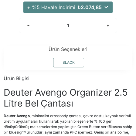
Arama Kurtarma Dronları
+ %5 Havale İndirimi
₺2.074,85
Arama Kurtarma Termal Kameraları
Arama Kurtarma Solunum Ekipmanları
Arama Kurtarma Sistemleri
Arama Kurtarma Bug Out Bag
Ürün Seçenekleri
Arama Kurtarma Eğitim Mankenleri
Arama Kurtarma Merdiveni
BLACK
Arama Kurtarma İniş ve Emniyet Aletleri
Ürün Bilgisi
Arama Kurtarma Kiti
Deuter Avengo Organizer 2.5
Arama Kurtarma El Tipi Gpsler
Arama Kurtarma Uydu İletişim Cihazları
Litre Bel Çantası
Deuter Avengo
, minimalist crossbody çantası, çevre dostu, kaynak verimli
üretim uygulamaları kullanılarak yapılan bileşenlerle % 100 geri
dönüştürülmüş malzemelerden yapılmıştır. Green Button sertifikasına sahip
bir bluesign® ürünüdür; aynı zamanda PFC içermez. Geniş bir ana bölme,