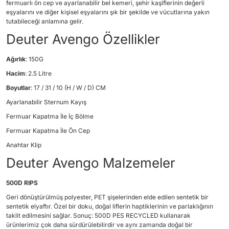
fermuarlı ön cep ve ayarlanabilir bel kemeri, şehir kaşiflerinin değerli
eşyalarını ve diğer kişisel eşyalarını şık bir şekilde ve vücutlarına yakın
tutabileceği anlamına gelir.
Deuter Avengo Özellikler
Ağırlık
: 150G
Hacim
: 2.5 Litre
Boyutlar
: 17 / 31 / 10 (H / W / D) CM
Ayarlanabilir Sternum Kayış
Fermuar Kapatma İle İç Bölme
Fermuar Kapatma İle Ön Cep
Anahtar Klip
Deuter Avengo Malzemeler
500D RIPS
Geri dönüştürülmüş polyester, PET şişelerinden elde edilen sentetik bir
sentetik elyaftır. Özel bir doku, doğal liflerin haptiklerinin ve parlaklığının
taklit edilmesini sağlar. Sonuç: 500D PES RECYCLED kullanarak
ürünlerimiz çok daha sürdürülebilirdir ve aynı zamanda doğal bir