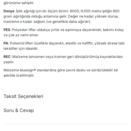
görünüme sahiptir.
Denye
: İplik ağırlığı için bir ölçüm birimi. 600D, 9.000 metre ipliğin 600
gram ağırlığında olduğu anlamına gelir. Değer ne kadar yüksek olursa,
malzeme o kadar sağlam (ve genellikle daha ağırdır).
PES
: Polyester lifler oldukça yırtık ve aşınmaya dayanıklıdır, bakımı kolay
ve çok az nemi emer.
PA
: Poliamid lifleri özellikle dayanıklı, elastik ve hafiftir, yüksek strese tabi
tekstiller için idealdir.
REC
: Malzeme tamamen veya kısmen geri dönüştürülmüş kaynaklardan
yapılır.
Malzeme bluesign® standardına göre çevre dostu ve sürdürülebilir bir
şekilde üretilmiştir.
Taksit Seçenekleri
Soru & Cevap
Ürün hakkında henüz soru sorulmamış.