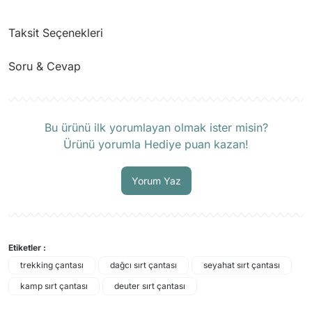
Taksit Seçenekleri
Soru & Cevap
Ürün hakkında henüz soru sorulmamış.
Bu ürünü ilk yorumlayan olmak ister misin?
Ürünü yorumla Hediye puan kazan!
Soru Sor
Yorum Yaz
Etiketler :
trekking çantası
dağcı sırt çantası
seyahat sırt çantası
kamp sırt çantası
deuter sırt çantası