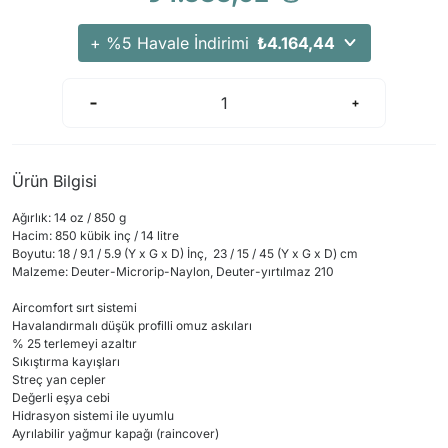
+ %5 Havale İndirimi
₺4.164,44
Ürün Bilgisi
Ağırlık: 14 oz / 850 g
Hacim: 850 kübik inç / 14 litre
Boyutu: 18 / 9.1 / 5.9 (Y x G x D) İnç, 23 / 15 / 45 (Y x G x D) cm
Malzeme: Deuter-Microrip-Naylon, Deuter-yırtılmaz 210
Aircomfort sırt sistemi
Havalandırmalı düşük profilli omuz askıları
% 25
terlemeyi
azaltır
Sıkıştırma
kayışları
Streç yan cepler
Değerli
eşya cebi
Hidrasyon
sistemi ile uyumlu
Ayrılabilir yağmur kapağı (raincover)