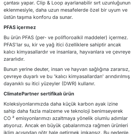
çantası yapar. Clip & Loop ayarlanabilir sırt uzunluğunun
eklenmesiyle, daha uzun mesafelerde özel bir uyum ve
üstün taşıma konforu da sunar.
PFAS içermez
Bu ürün PFAS (per- ve polifloroalkil maddeler) içermez.
PFAS'lar su, kir ve yağ itici özelliklere sahiptir ancak
kalıcı kimyasallardır ve insanlara, hayvanlara ve çevreye
zararlıdır.
Bunun yerine deuter, insan ve hayvan sağlığına zararsız,
çevreye duyarlı ve bu 'kalıcı kimyasallardan' arındırılmış
dayanıklı su itici yüzeyler (DWR) kullanır.
ClimatePartner sertifikalı ürün
Koleksiyonlarımızda daha küçük karbon ayak izine
sahip daha fazla malzeme ve teknoloji benimseyerek
CO ² emisyonlarımızı azaltmaya yönelik olumlu adımlar
atıyoruz. Ancak en büyük çabalarımıza rağmen ürünleri
iklim açısından nötr hale getirmek imkansız. Bu nedenle,