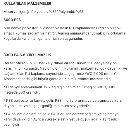
KULLANILAN MALZEMELER
Materyal İçeriği: Polyester: %35/ Polyamid: %65
600D PES
600 denye polyester ipliğinden ve kalın PU kaplamadan üretilen bu çok
amaçlı kumaş sağlam ve hafiftir. Ağırlığı minimumda tutmak için, ortalama
koşullarda kullanılan çantalar için en uygunudur.
330D PA 6.6 YIRTILMAZLIK
Deuter Micro Rip 6.6, harika yırtılma direnci sunan 330 denye naylon
karışımlı bir kumaştır. Naylon 6.6'nın kullanımı, malzemeyi çok dayanıklı ve
sağlam kılar. PU kaplama sayesinde su geçirmez (WC 2.000 mm). Yeni
Aircontact serisi gibi büyük çantalar için mükemmel malzemedir.
* D denye anlamındadır. İplik ağırlığını tanımlar. Örneğin; 600D, 9000
metrede 600 gramdır.
* PES polyester anlamına gelir. PES lifleri yıpranmaya ve aşınmaya karşı
dayanıklıdır ve su geçirgenliği minimum seviyededir.
* PA poliamid anlamına gelir. PA lifleri son derece sağlam ve aşınmaya
karşı dayanıklıdır. Ayrıca yüksek elastikiyet ve düşük ağırlık ayırt edici
özelliğidir.