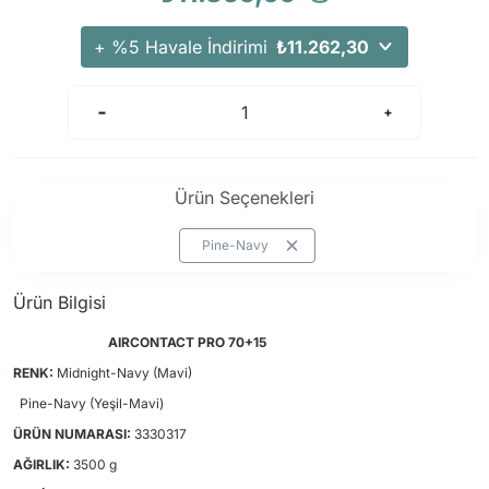
Arama Kurtarma Dronları
+ %5 Havale İndirimi
₺11.262,30
Arama Kurtarma Termal Kameraları
Arama Kurtarma Solunum Ekipmanları
Arama Kurtarma Sistemleri
Arama Kurtarma Bug Out Bag
Arama Kurtarma Eğitim Mankenleri
Ürün Seçenekleri
Arama Kurtarma Merdiveni
Pine-Navy
Arama Kurtarma İniş ve Emniyet Aletleri
Arama Kurtarma Kiti
Ürün Bilgisi
Arama Kurtarma El Tipi Gpsler
AIRCONTACT PRO 70+15
Arama Kurtarma Uydu İletişim Cihazları
RENK:
Midnight-Navy (Mavi)
Pine-Navy (Yeşil-Mavi)
ÜRÜN NUMARASI:
3330317
AĞIRLIK:
3500 g