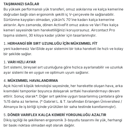
TAŞIMANIZI SAĞLAR
Bu yüksek performanslı yük transferi, omuz askılarına ve kalça kemerine
doğrudan bağlı olan ergonomik şekilli iç V-çerçevele ile sağlanabilir.
Sürtünme kayıpları olmadan, yükün% 70'ine kadarı kalça kemerine
aktarılır. Aynı zamanda, dönen ActiveFit omuz askısı ve Vari Flex kalça
kemeri sayesinde tam hareketliliğinizi koruyorsunuz. Aircontact Pro
taşıma sistemi, 30 kiloya kadar yükler için tasarlanmıştır.
HERHANGİ BİR SIRT UZUNLUĞU İÇİN MÜKEMMEL FİT
yeni kademesiz VariSlide ayar sistemini bir toka hareketi ile hızlı ve kolay
bir şekilde sağlar.
VARI HIZLI AYAR
Sırt sistemi, bireysel sırt uzunluğuna göre hızlıca ayarlanabilir ve uzunluk
ayar sistemi ile en uygun ve optimum uyum sağlanır.
MÜKEMMEL HAVALANDIRMA
Açık hücreli köpük teknolojisi sayesinde, her harekette oluşan hava, arka
kısımdaki tamponlar boyunca dolaşarak sırttaki havalandırmayı devam
ettirir. Sonuç olarak*: Diğer sırt şekline uygun tasarlanmış çantalara göre
%15 daha az terleme. (* Gabriel L. & T. tarafından Erlangen Üniversitesi /
Almanya ile iş birliği içinde yürütülen bir saha testinde kanıtlanmıştır).
DÖNER VARIFLEX KALÇA KEMERİ YORGUNLUĞU AZALTIR
Dikiş işçiliği ile şekillenen ergonomik 3-boyutlu tasarımı ile yük, herhangi
bir baskı noktası olmadan eşit olarak dağılır.