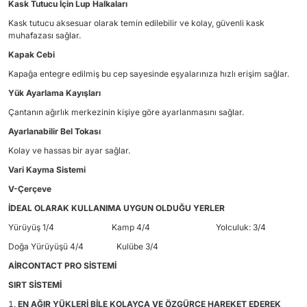
Kask Tutucu İçin Lup Halkaları
Kask tutucu aksesuar olarak temin edilebilir ve kolay, güvenli kask
muhafazası sağlar.
Kapak Cebi
Kapağa entegre edilmiş bu cep sayesinde eşyalarınıza hızlı erişim sağlar.
Yük Ayarlama Kayışları
Çantanın ağırlık merkezinin kişiye göre ayarlanmasını sağlar.
Ayarlanabilir Bel Tokası
Kolay ve hassas bir ayar sağlar.
Vari Kayma Sistemi
V-Çerçeve
İDEAL OLARAK KULLANIMA UYGUN OLDUĞU YERLER
Yürüyüş 1/4 Kamp 4/4 Yolculuk: 3/4
Doğa Yürüyüşü 4/4 Kulübe 3/4
AİRCONTACT PRO SİSTEMİ
SIRT SİSTEMİ
EN AĞIR YÜKLERİ BİLE KOLAYCA VE ÖZGÜRCE HAREKET EDEREK