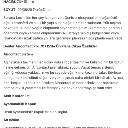
HACİM:
70+15 litre
BOYUT:
90/36/28 (YxGxD) cm
Burada kesinlikle her şey için yer var. Geniş profesyoneller, olağanüstü
ağırlık transferi ve akıllı bir yapı sunan ağır hizmet araçlarıdır. Yük taşıma
paketleri uzun ve yoğun ekipmanlı seyahatler için mükemmeldir-çadırınızı,
ocağınızı veya kamera ekipmanınızı Avustralya'nın dış bölgelerine veya
İzlanda'daki uzak patika yollara getirmeyi planlasanızda planlamasanızda.
Deuter Aircontact Pro 70+15’de Ön Plana Çıkan Özellikler
Aircontact Sistem
Ağır yükleri taşımanın en kolay yolu sırt çantasının ve kullanıcının bir bütün
haline gelmesidir. Aircontact prensibimiz şudur: Vücut temas sistemi,
ağırlığı vücuda yaklaştırır ve bu sayede ağırlık merkezini ortalar. Böylece
tam çanta kontrolünü sağlar ve yük taşımak daha efektif bir hâl alır. Ayrıca,
özel boşluklu köpükten üretilen Aircontact minderlerimiz, her hareketin
pompa etkisi yaratması ile fantastik bir havalandırmayı garanti eder.
Aktif Konfor Fiti
Ayarlanabilir Kapak
Uzun ayarlanabilir kapak ek alan sağlar.
Alt Bölüm
Çıkarılabilen ayrı bölüm ile eşyalara ideal ulaşım ve depolama alanı