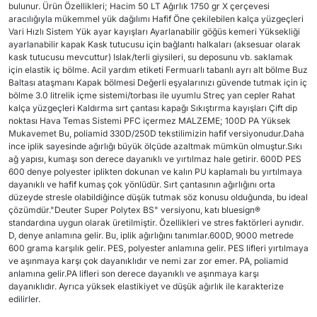
bulunur. Ürün Özellikleri; Hacim 50 LT Ağırlık 1750 gr X çerçevesi
aracılığıyla mükemmel yük dağılımı Hafif Öne çekilebilen kalça yüzgeçleri
Vari Hızlı Sistem Yük ayar kayışları Ayarlanabilir göğüs kemeri Yüksekliği
ayarlanabilir kapak Kask tutucusu için bağlantı halkaları (aksesuar olarak
kask tutucusu mevcuttur) Islak/terli giysileri, su deposunu vb. saklamak
için elastik iç bölme. Acil yardım etiketi Fermuarlı tabanlı ayrı alt bölme Buz
Baltası ataşmanı Kapak bölmesi Değerli eşyalarınızı güvende tutmak için iç
bölme 3.0 litrelik içme sistemi/torbası ile uyumlu Streç yan cepler Rahat
kalça yüzgeçleri Kaldırma sırt çantası kapağı Sıkıştırma kayışları Çift dip
noktası Hava Temas Sistemi PFC içermez MALZEME; 100D PA Yüksek
Mukavemet Bu, poliamid 330D/250D tekstilimizin hafif versiyonudur.Daha
ince iplik sayesinde ağırlığı büyük ölçüde azaltmak mümkün olmuştur.Sıkı
ağ yapısı, kumaşı son derece dayanıklı ve yırtılmaz hale getirir. 600D PES
600 denye polyester iplikten dokunan ve kalın PU kaplamalı bu yırtılmaya
dayanıklı ve hafif kumaş çok yönlüdür. Sırt çantasının ağırlığını orta
düzeyde stresle olabildiğince düşük tutmak söz konusu olduğunda, bu ideal
çözümdür."Deuter Super Polytex BS" versiyonu, katı bluesign®
standardına uygun olarak üretilmiştir. Özellikleri ve stres faktörleri aynıdır.
D, denye anlamına gelir. Bu, iplik ağırlığını tanımlar.600D, 9000 metrede
600 grama karşılık gelir. PES, polyester anlamına gelir. PES lifleri yırtılmaya
ve aşınmaya karşı çok dayanıklıdır ve nemi zar zor emer. PA, poliamid
anlamına gelir.PA lifleri son derece dayanıklı ve aşınmaya karşı
dayanıklıdır. Ayrıca yüksek elastikiyet ve düşük ağırlık ile karakterize
edilirler.