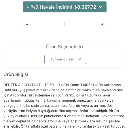
+ %5 Havale İndirimi
₺8.527,72
Ürün Seçenekleri
Turmeric-Teal
Ürün Bilgisi
DEUTER AIRCONTACT LITE 50+10 Ürün Kodu: 3340521 Ürün Açıklaması;
Hafif yürüyüş paketimiz artık daha da hafiftir ve maksimum havalandırma
için Aircomfort sırt sistemine sahiptir. VariQuick sırt uzunluğu ayarı,
ayarlanabilir göğüs kemiği kayışı, ergonomik omuz askıları ve kalça
yüzgeçleri ile bu sade çanta, uzun mesafelerde veya uzun mesafeli
yürüyüşlerde ihtiyaç duyduğunuz tüm taşıma konforuna sahiptir. Bir üst
yükleyici olarak, içeriğin paketlenmesi ve açılması kolaydır. Havadar streç
file yan ceplerde bir cep telefonuna veya atıştırmalıklara hızlı bir şekilde
erişilebilir. Ön taraftaki özel bağlantı halkaları kullanılarak bir kask tutucusu