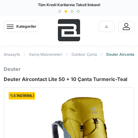
Türkiye'nin En Büyük Outdoor Sitesi
Tüm Kredi Kartlarına Taksit İmkanı!
Kategoriler
Anasayfa
Kamp Malzemeleri
Outdoor Çanta
Deuter Aircontact
Deuter
Deuter Aircontact Lite 50 + 10 Çanta Turmeric-Teal
%5 İNDİRİMLİ