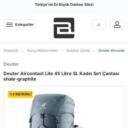
Türkiye'nin En Büyük Outdoor Sitesi
Kategoriler
Anasayfa
Kamp Malzemeleri
Outdoor Çanta
Deuter Aircontact 
Deuter
Deuter Aircontact Lite 45 Litre SL Kadın Sırt Çantası
shale-graphite
%5 İNDİRİMLİ