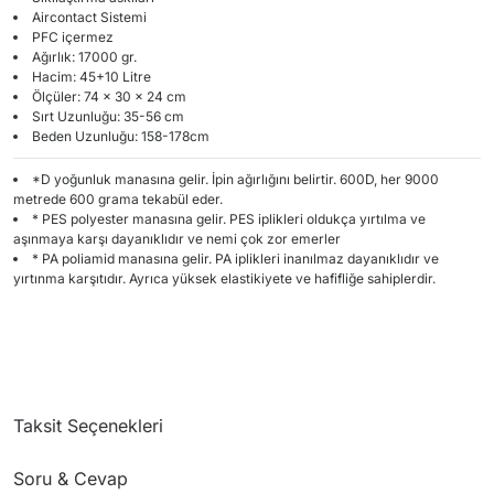
Aircontact Sistemi
PFC içermez
Ağırlık: 17000 gr.
Hacim: 45+10 Litre
Ölçüler: 74 x 30 x 24 cm
Sırt Uzunluğu: 35-56 cm
Beden Uzunluğu: 158-178cm
*D yoğunluk manasına gelir. İpin ağırlığını belirtir. 600D, her 9000
metrede 600 grama tekabül eder.
* PES polyester manasına gelir. PES iplikleri oldukça yırtılma ve
aşınmaya karşı dayanıklıdır ve nemi çok zor emerler
* PA poliamid manasına gelir. PA iplikleri inanılmaz dayanıklıdır ve
yırtınma karşıtıdır. Ayrıca yüksek elastikiyete ve hafifliğe sahiplerdir.
Taksit Seçenekleri
Soru & Cevap