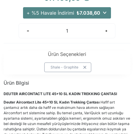
+ %5 Havale İndirimi
₺7.038,60
Ürün Seçenekleri
Shale - Graphite
Ürün Bilgisi
DEUTER
AIRCONTACT LITE 45+10 SL KADIN TREKKING ÇANTASI
Deuter
Aircontact Lite 45+10 SL Kadın Trekking Çantası
Hafif sırt
çantamız artık daha da hafif ve maksimum hava akımını sağlayan
Aircomfort sırt sistemine sahip. Bu temel çanta, VariQuick sırt uzunluğu
ayarlama sistemi, ayarlanabilen göğüs kemeri, ergonomik omuz askıları ve
bel desteği ile uzun mesafeli yürüyüşlerinizde ihtiyacınız olan bütün taşıma
rahatlığına sahiptir. Üstten doldurulan bu çantada eşyalarınızı koymak ya