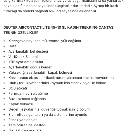
da çıkartmak kolaydır. Telefonunuz ya da atıştırmalıklarınız da yanlardaki
hava alan file cepler sayesinde ulaşılabilir durumdadır. Ayrıca bir kask
tutacağı da öndeki bağlantı askıları sayesinde eklenebilir.
DEUTER
AIRCONTACT LITE 45+10 SL KADIN TREKKING ÇANTASI
TEKNİK ÖZELLİKLER
X çerçeve boyunca mükemmel yük dağılımı
Hafif
Ayarlanabilir bel desteği
VariQuick Sistemi
Yük ayarlama askıları
Ayarlanabilir göğüs kemeri
Yüksekliği ayarlanabilir kapak bölmesi
Kask tutucu ek askılar (kask tutucu aksesuar olarak mevcuttur.)
Islak / terli kıyafetlerinizi koymak için elastik biyeli iç bölme
SOS etiketi
Fermuarlı ayrı alt bölme
Buz kazması bağlantısı
Kapak bölmesi
Değerli eşyalarınızı güvende tutmak için iç bölüm
3 Litrelik su çantaları ya da sistemlerine uyumlu
Esnek yan cepler
Tam oturan bel desteği
Sıkılaştırma askıları