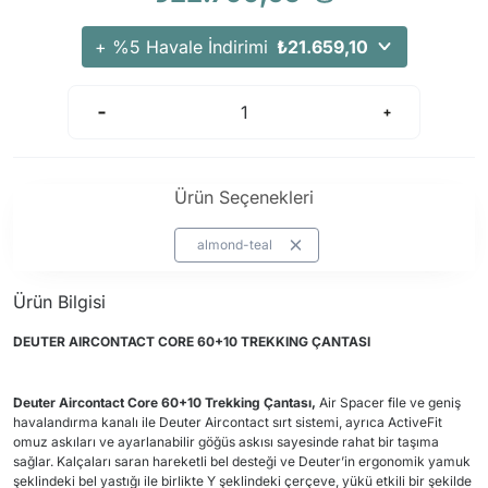
Arama Kurtarma Dronları
+ %5 Havale İndirimi
₺21.659,10
Arama Kurtarma Termal Kameraları
Arama Kurtarma Solunum Ekipmanları
Arama Kurtarma Sistemleri
Arama Kurtarma Bug Out Bag
Arama Kurtarma Eğitim Mankenleri
Ürün Seçenekleri
Arama Kurtarma Merdiveni
almond-teal
Arama Kurtarma İniş ve Emniyet Aletleri
Arama Kurtarma Kiti
Ürün Bilgisi
Arama Kurtarma El Tipi Gpsler
DEUTER
AIRCONTACT CORE 60+10 TREKKING ÇANTASI
Arama Kurtarma Uydu İletişim Cihazları
Deuter
Aircontact Core 60+10 Trekking Çantası,
Air Spacer file ve geniş
havalandırma kanalı ile Deuter Aircontact sırt sistemi, ayrıca ActiveFit
omuz askıları ve ayarlanabilir göğüs askısı sayesinde rahat bir taşıma
sağlar. Kalçaları saran hareketli bel desteği ve Deuter’in ergonomik yamuk
şeklindeki bel yastığı ile birlikte Y şeklindeki çerçeve, yükü etkili bir şekilde