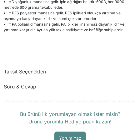
*D yoğunluk manasına gelir. İpin ağırlığını belirtir. 600D, her 9000
metrede 600 grama tekabül eder.
* PES polyester manasına gelir. PES iplikleri oldukça yırtılma ve
aşınmaya karşı dayanıklıdır ve nemi çok zor emerler
* PA poliamid manasına gelir. PA iplikleri inanılmaz dayanıklıdır ve
yırtınma karşıtıdır. Ayrıca yüksek elastikiyete ve hafifliğe sahiplerdir.
Taksit Seçenekleri
Soru & Cevap
Ürün hakkında henüz soru sorulmamış.
Bu ürünü ilk yorumlayan olmak ister misin?
Ürünü yorumla Hediye puan kazan!
Soru Sor
Yorum Yaz