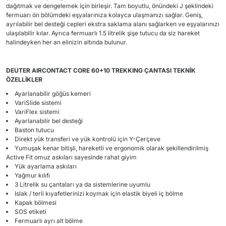
dağıtmak ve dengelemek için birleşir. Tam boyutlu, önündeki J şeklindeki
fermuarı ön bölümdeki eşyalarınıza kolayca ulaşmanızı sağlar. Geniş,
ayrılabilir bel desteği cepleri ekstra saklama alanı sağlarken ve eşyalarınızı
ulaşılabilir kılar. Ayrıca fermuarlı 1.5 litrelik şişe tutucu da siz hareket
halindeyken her an elinizin altında bulunur.
DEUTER
AIRCONTACT CORE 60+10 TREKKING ÇANTASI TEKNİK
ÖZELLİKLER
Ayarlanabilir göğüs kemeri
VariSlide sistemi
VariFlex sistemi
Ayarlanabilir bel desteği
Baston tutucu
Direkt yük transferi ve yük kontrolü için Y-Çerçeve
Yumuşak kenar bitişli, hareketli ve ergonomik olarak şekillendirilmiş
Active Fit omuz askıları sayesinde rahat giyim
Yük ayarlama askıları
Yağmur kılıfı
3 Litrelik su çantaları ya da sistemlerine uyumlu
Islak / terli kıyafetlerinizi koymak için elastik biyeli iç bölme
Kapak bölmesi
SOS etiketi
Fermuarlı ayrı alt bölme