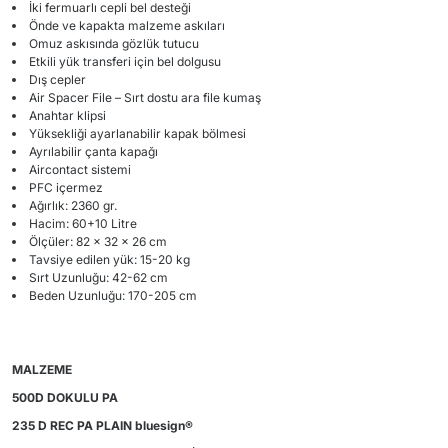
İki fermuarlı cepli bel desteği
Önde ve kapakta malzeme askıları
Omuz askısında gözlük tutucu
Etkili yük transferi için bel dolgusu
Dış cepler
Air Spacer File – Sırt dostu ara file kumaş
Anahtar klipsi
Yüksekliği ayarlanabilir kapak bölmesi
Ayrılabilir çanta kapağı
Aircontact sistemi
PFC içermez
Ağırlık: 2360 gr.
Hacim: 60+10 Litre
Ölçüler: 82 x 32 x 26 cm
Tavsiye edilen yük: 15-20 kg
Sırt Uzunluğu: 42-62 cm
Beden Uzunluğu: 170-205 cm
MALZEME
500D DOKULU PA
235 D REC PA PLAIN bluesign®