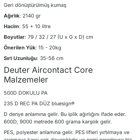
Geri dönüştürülmüş kumaş
Ağırlık
: 2140 gr
Hacim
: 55 + 10 litre
Boyutlar
: 79 / 32 / 27 (U x G x D) cm
Önerilen Yük
: 15 - 20kg
Sırt Uzunluğu
: 35-56 cm
Deuter Aircontact Core
Malzemeler
500D DOKULU PA
235 D REC PA DÜZ bluesign®
D denye anlamına gelir. Bu iplik ağırlığını ifade eder.
600D, 9000 metrede 600 grama karşılık gelir.
PES, polyester anlamına gelir. PES lifleri yırtılmaya ve
aşınmaya karşı çok dayanıklıdır ve nemi neredeyse hiç