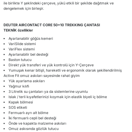
ile birlikte Y şeklindeki çerçeve, yükü etkili bir şekilde dağıtmak ve
dengelemek için birleşir.
DEUTER AIRCONTACT CORE 50+10 TREKKING ÇANTASI
TEKNİK
özellikler
Ayarlanabilir göğüs kemeri
VariSlide sistemi
VariFlex sistemi
Ayarlanabilir bel desteği
Baston tutucu
Direkt yük transferi ve yük kontrolü için Y-Çerçeve
Yumuşak kenar bitişli, hareketli ve ergonomik olarak şekillendirilmiş
Active Fit omuz askıları sayesinde rahat giyim
Yük ayarlama askıları
Yağmur kılıfı
3 Litrelik su çantaları ya da sistemlerine uyumlu
Islak / terli kıyafetlerinizi koymak için elastik biyeli iç bölme
Kapak bölmesi
SOS etiketi
Fermuarlı ayrı alt bölme
İki fermuarlı cepli bel desteği
Önde ve kapakta malzeme askıları
Omuz askısında gözlük tutucu