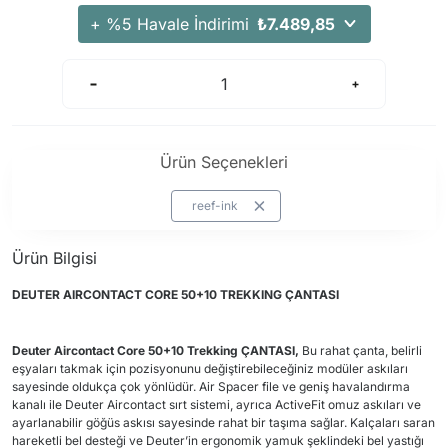
+ %5 Havale İndirimi
₺7.489,85
Ürün Seçenekleri
reef-ink
Ürün Bilgisi
DEUTER AIRCONTACT CORE 50+10 TREKKING ÇANTASI
Deuter Aircontact Core 50+10 Trekking ÇANTASI,
Bu rahat çanta, belirli
eşyaları takmak için pozisyonunu değiştirebileceğiniz modüler askıları
sayesinde oldukça çok yönlüdür. Air Spacer file ve geniş havalandırma
kanalı ile Deuter Aircontact sırt sistemi, ayrıca ActiveFit omuz askıları ve
ayarlanabilir göğüs askısı sayesinde rahat bir taşıma sağlar. Kalçaları saran
hareketli bel desteği ve Deuter’in ergonomik yamuk şeklindeki bel yastığı