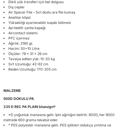
Etkili yük transferi için bel dolgusu
Dış cepler
Air Spacer File – Sırt dostu ara file kumaş
Anahtar klipsi
Yüksekliği ayarlanabilir kapak bölmesi
Ayrılabilir çanta kapağı
Aircontact sistemi
PFC içermez
Ağırlık: 2160 gr.
Hacim: 50+10 Litre
Ölçüler: 78 x 31 x 26 cm
Tavsiye edilen yük: 15-20 kg
Sırt Uzunluğu: 42-62 cm
Beden Uzunluğu: 170-205 cm
MALZEME
500D DOKULU PA
235 D REC PA PLAIN bluesign®
*D yoğunluk manasına gelir. İpin ağırlığını belirtir. 600D, her 9000
metrede 600 grama tekabül eder.
* PES polyester manasına gelir. PES iplikleri oldukça yırtılma ve