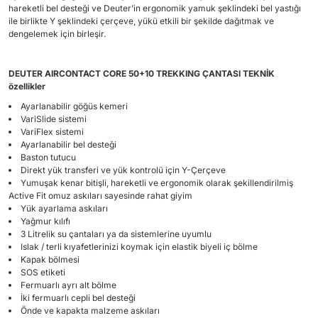
hareketli bel desteği ve Deuter’in ergonomik yamuk şeklindeki bel yastığı
ile birlikte Y şeklindeki çerçeve, yükü etkili bir şekilde dağıtmak ve
dengelemek için birleşir.
DEUTER AIRCONTACT CORE 50+10 TREKKING ÇANTASI TEKNİK
özellikler
Ayarlanabilir göğüs kemeri
VariSlide sistemi
VariFlex sistemi
Ayarlanabilir bel desteği
Baston tutucu
Direkt yük transferi ve yük kontrolü için Y-Çerçeve
Yumuşak kenar bitişli, hareketli ve ergonomik olarak şekillendirilmiş
Active Fit omuz askıları sayesinde rahat giyim
Yük ayarlama askıları
Yağmur kılıfı
3 Litrelik su çantaları ya da sistemlerine uyumlu
Islak / terli kıyafetlerinizi koymak için elastik biyeli iç bölme
Kapak bölmesi
SOS etiketi
Fermuarlı ayrı alt bölme
İki fermuarlı cepli bel desteği
Önde ve kapakta malzeme askıları