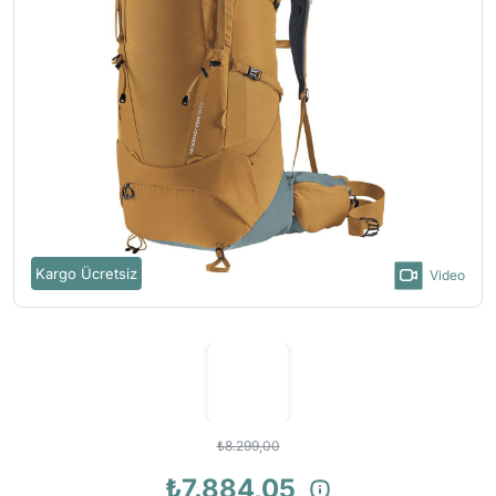
Kargo Ücretsiz
Video
₺8.299,00
₺7.884,05