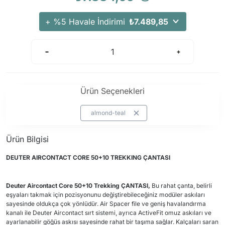
+ %5 Havale İndirimi
₺7.489,85
Ürün Seçenekleri
almond-teal
Ürün Bilgisi
DEUTER AIRCONTACT CORE 50+10 TREKKING ÇANTASI
Deuter Aircontact Core 50+10 Trekking ÇANTASI,
Bu rahat çanta, belirli
eşyaları takmak için pozisyonunu değiştirebileceğiniz modüler askıları
sayesinde oldukça çok yönlüdür. Air Spacer file ve geniş havalandırma
kanalı ile Deuter Aircontact sırt sistemi, ayrıca ActiveFit omuz askıları ve
ayarlanabilir göğüs askısı sayesinde rahat bir taşıma sağlar. Kalçaları saran