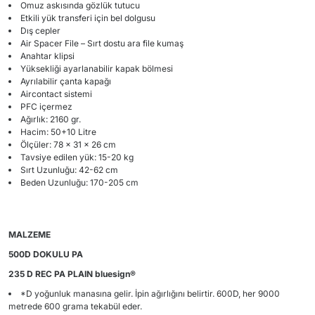
Omuz askısında gözlük tutucu
Etkili yük transferi için bel dolgusu
Dış cepler
Air Spacer File – Sırt dostu ara file kumaş
Anahtar klipsi
Yüksekliği ayarlanabilir kapak bölmesi
Ayrılabilir çanta kapağı
Aircontact sistemi
PFC içermez
Ağırlık: 2160 gr.
Hacim: 50+10 Litre
Ölçüler: 78 x 31 x 26 cm
Tavsiye edilen yük: 15-20 kg
Sırt Uzunluğu: 42-62 cm
Beden Uzunluğu: 170-205 cm
MALZEME
500D DOKULU PA
235 D REC PA PLAIN bluesign®
*D yoğunluk manasına gelir. İpin ağırlığını belirtir. 600D, her 9000
metrede 600 grama tekabül eder.