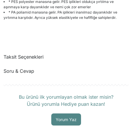
* PES polyester manasına gelir. PES iplikleri oldukça yırtılma ve
aşınmaya karşı dayanıklıdır ve nemi çok zor emerler
* PA poliamid manasına gelir. PA iplikleri inanılmaz dayanıklıdır ve
yırtınma karşıtıdır. Ayrıca yüksek elastikiyete ve hafifliğe sahiplerdir.
Taksit Seçenekleri
Soru & Cevap
Ürün hakkında henüz soru sorulmamış.
Bu ürünü ilk yorumlayan olmak ister misin?
Ürünü yorumla Hediye puan kazan!
Soru Sor
Yorum Yaz