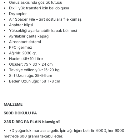
Omuz askısında gözlük tutucu
Etkili yük transferi için bel dolgusu
Dış cepler
Air Spacer File – Sırt dostu ara file kumaş
Anahtar klipsi
Yüksekliği ayarlanabilir kapak bölmesi
Ayrılabilir çanta kapağı
Aircontact sistemi
PFC içermez
Ağırlık: 2030 gr.
Hacim: 45+10 Litre
Ölçüler: 75 x 30 x 24 cm
Tavsiye edilen yük: 15-20 kg
Sırt Uzunluğu: 35-56 cm
Beden Uzunluğu: 158-178 cm
MALZEME
500D DOKULU PA
235 D REC PA PLAIN bluesign®
*D yoğunluk manasına gelir. İpin ağırlığını belirtir. 600D, her 9000
metrede 600 grama tekabül eder.