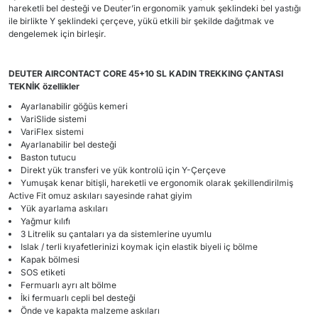
hareketli bel desteği ve Deuter’in ergonomik yamuk şeklindeki bel yastığı
ile birlikte Y şeklindeki çerçeve, yükü etkili bir şekilde dağıtmak ve
dengelemek için birleşir.
DEUTER
AIRCONTACT CORE 45+10 SL KADIN TREKKING ÇANTASI
TEKNİK
özellikler
Ayarlanabilir göğüs kemeri
VariSlide sistemi
VariFlex sistemi
Ayarlanabilir bel desteği
Baston tutucu
Direkt yük transferi ve yük kontrolü için Y-Çerçeve
Yumuşak kenar bitişli, hareketli ve ergonomik olarak şekillendirilmiş
Active Fit omuz askıları sayesinde rahat giyim
Yük ayarlama askıları
Yağmur kılıfı
3 Litrelik su çantaları ya da sistemlerine uyumlu
Islak / terli kıyafetlerinizi koymak için elastik biyeli iç bölme
Kapak bölmesi
SOS etiketi
Fermuarlı ayrı alt bölme
İki fermuarlı cepli bel desteği
Önde ve kapakta malzeme askıları