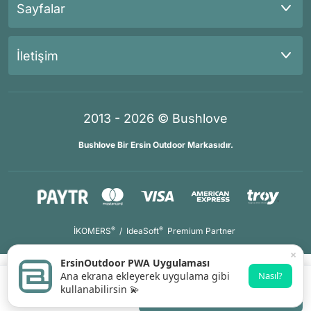
Sayfalar
İletişim
2013 - 2026 © Bushlove
Bushlove Bir Ersin Outdoor Markasıdır.
®
®
İKOMERS
/
IdeaSoft
Premium Partner
×
ErsinOutdoor PWA Uygulaması
Ana ekrana ekleyerek uygulama gibi
Nasıl?
kullanabilirsin 💫
Gelince Haber Ver
Whatsapp Destek