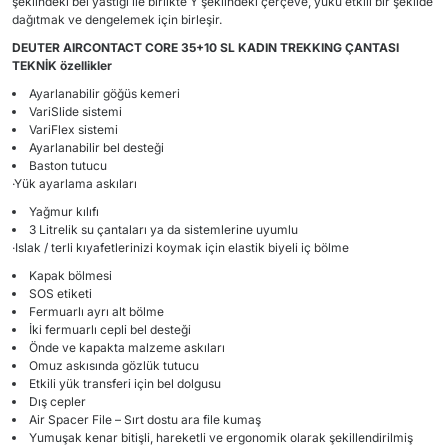
şeklindeki bel yastığı ile birlikte Y şeklindeki çerçeve, yükü etkili bir şekilde
dağıtmak ve dengelemek için birleşir.
DEUTER
AIRCONTACT CORE 35+10 SL KADIN TREKKING ÇANTASI
TEKNİK
özellikler
Ayarlanabilir göğüs kemeri
VariSlide sistemi
VariFlex sistemi
Ayarlanabilir bel desteği
Baston tutucu
·Yük ayarlama askıları
Yağmur kılıfı
3 Litrelik su çantaları ya da sistemlerine uyumlu
·Islak / terli kıyafetlerinizi koymak için elastik biyeli iç bölme
Kapak bölmesi
SOS etiketi
Fermuarlı ayrı alt bölme
İki fermuarlı cepli bel desteği
Önde ve kapakta malzeme askıları
Omuz askısında gözlük tutucu
Etkili yük transferi için bel dolgusu
Dış cepler
Air Spacer File – Sırt dostu ara file kumaş
Yumuşak kenar bitişli, hareketli ve ergonomik olarak şekillendirilmiş