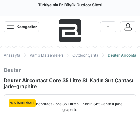
Türkiye'nin En Büyük Outdoor Sitesi
Kategoriler
Anasayfa
Kamp Malzemeleri
Outdoor Çanta
Deuter Aircontact
Deuter
Deuter Aircontact Core 35 Litre SL Kadın Sırt Çantası
jade-graphite
%5 İNDİRİMLİ