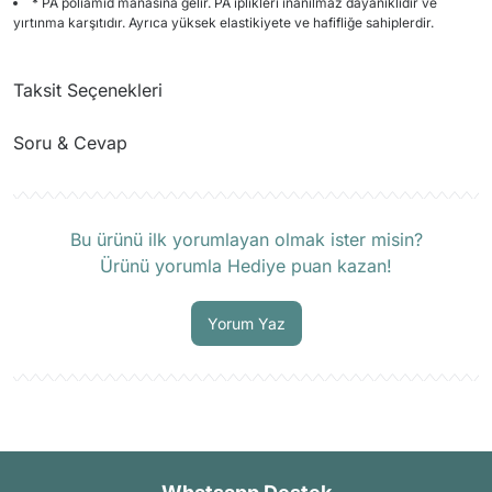
* PA poliamid manasına gelir. PA iplikleri inanılmaz dayanıklıdır ve
yırtınma karşıtıdır. Ayrıca yüksek elastikiyete ve hafifliğe sahiplerdir.
Taksit Seçenekleri
Soru & Cevap
Ürün hakkında henüz soru sorulmamış.
Bu ürünü ilk yorumlayan olmak ister misin?
Ürünü yorumla Hediye puan kazan!
Soru Sor
Yorum Yaz