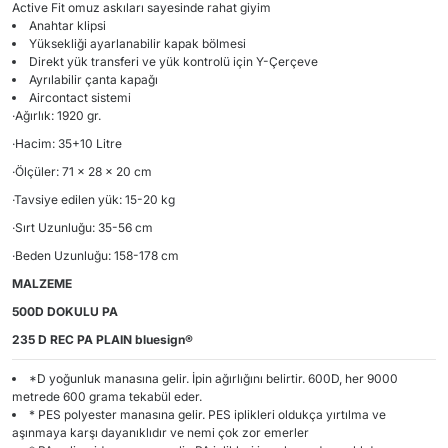
Active Fit omuz askıları sayesinde rahat giyim
Anahtar klipsi
Yüksekliği ayarlanabilir kapak bölmesi
Direkt yük transferi ve yük kontrolü için Y-Çerçeve
Ayrılabilir çanta kapağı
Aircontact sistemi
·Ağırlık: 1920 gr.
·Hacim: 35+10 Litre
·Ölçüler: 71 x 28 x 20 cm
·Tavsiye edilen yük: 15-20 kg
·Sırt Uzunluğu: 35-56 cm
·Beden Uzunluğu: 158-178 cm
MALZEME
500D DOKULU PA
235 D REC PA PLAIN bluesign®
*D yoğunluk manasına gelir. İpin ağırlığını belirtir. 600D, her 9000
metrede 600 grama tekabül eder.
* PES polyester manasına gelir. PES iplikleri oldukça yırtılma ve
aşınmaya karşı dayanıklıdır ve nemi çok zor emerler