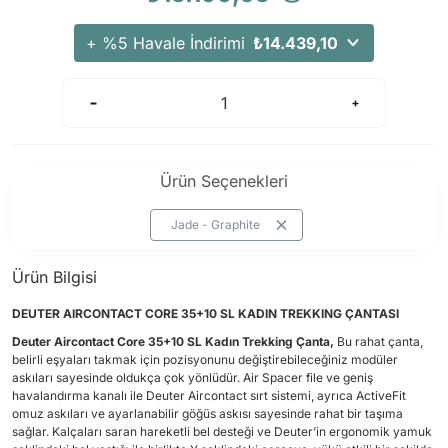
+ %5 Havale İndirimi
₺14.439,10
Ürün Seçenekleri
Jade - Graphite
Ürün Bilgisi
DEUTER
AIRCONTACT CORE 35+10 SL KADIN TREKKING ÇANTASI
Deuter
Aircontact Core 35+10 SL Kadın Trekking Çanta,
Bu rahat çanta,
belirli eşyaları takmak için pozisyonunu değiştirebileceğiniz modüler
askıları sayesinde oldukça çok yönlüdür. Air Spacer file ve geniş
havalandırma kanalı ile Deuter Aircontact sırt sistemi, ayrıca ActiveFit
omuz askıları ve ayarlanabilir göğüs askısı sayesinde rahat bir taşıma
sağlar. Kalçaları saran hareketli bel desteği ve Deuter’in
ergonomik yamuk