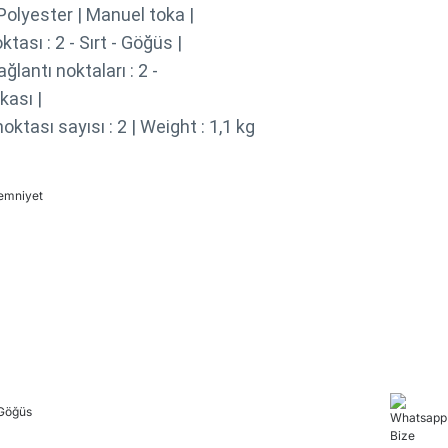
 Polyester | Manuel toka |
tası : 2 - Sırt - Göğüs |
antı noktaları : 2 -
kası |
tası sayısı : 2 | Weight : 1,1 kg
 emniyet
 Göğüs