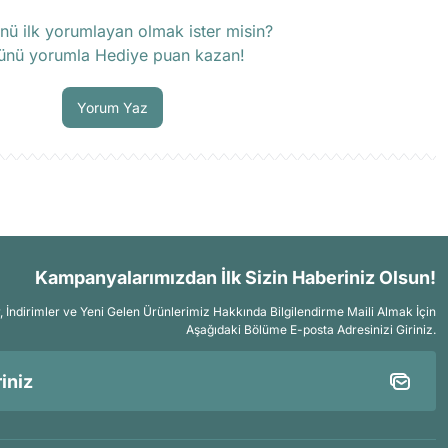
rün hakkında henüz soru sorulmamış.
nü ilk yorumlayan olmak ister misin?
ünü yorumla Hediye puan kazan!
Soru Sor
Yorum Yaz
Kampanyalarımızdan İlk Sizin Haberiniz Olsun!
İndirimler ve Yeni Gelen Ürünlerimiz Hakkında Bilgilendirme Maili Almak İçin
Aşağıdaki Bölüme E-posta Adresinizi Giriniz.