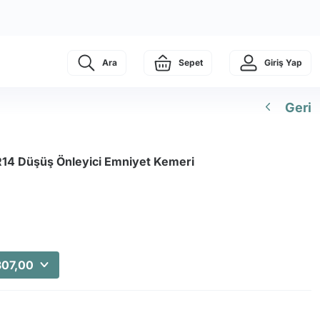
Ara
Sepet
Giriş Yap
Geri
R14 Düşüş Önleyici Emniyet Kemeri
307,00