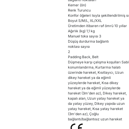
Kemer (ön)
Renk Turuncu
Konfor öğeleri Isıyla şekillendirilmiş sı
Boyut S/M/L, XL/XXL
Üretimden itibaren raf ömrü 10 yıllar
Ağırlık (kg) 1,1 kg
Manuel toka sayısı 3
Düşüş durdurma bağlantı
noktası sayısı
2
Padding Back, Belt
Düşmeye karşı çalışma koşulları Sabit
konumlandırma, Kurtarma halatı
üzerinde hareket, Kısıtlayıcı, Uzun
dikey hareket ya da eğimli
yüzeylerde hareket, Kısa dikey
hareket ya da eğimli yüzeylerde
hareket (3m'den az), Dikey hareket,
kapalı alan, Uzun yatay hareket ya
da yatay yüzey, Dikey yapıda uzun
yatay hareket, Kısa yatay hareket
(3m'den az), Çoğlu
bağlantı/bağlantısız uzun hareket