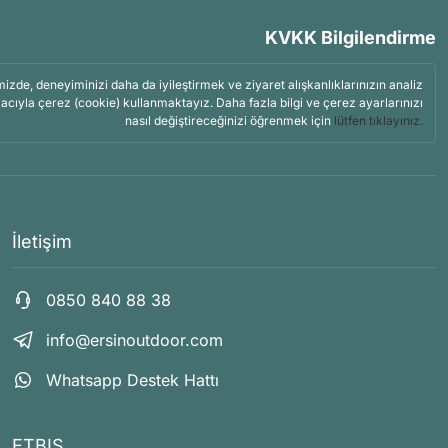
KVKK Bilgilendirme
mizde, deneyiminizi daha da iyileştirmek ve ziyaret alışkanlıklarınızın analiz
acıyla çerez (cookie) kullanmaktayız. Daha fazla bilgi ve çerez ayarlarınızı
nasıl değiştireceğinizi öğrenmek için
lütfen tıklayınız.
İletişim
0850 840 88 38
info@ersinoutdoor.com
Whatsapp Destek Hattı
ETBIS