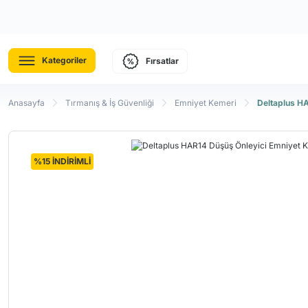
Kategoriler
Fırsatlar
Anasayfa
Tırmanış & İş Güvenliği
Emniyet Kemeri
Deltaplus H
%15 İNDİRİMLİ