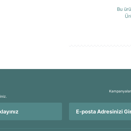
Ü
Bu ürü
Ür
Kampanyalar, 
iniz.
layınız