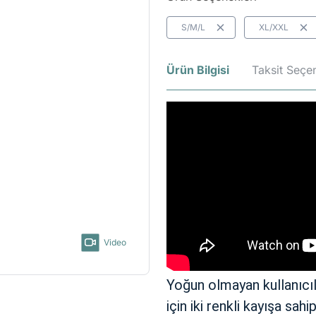
S/M/L
XL/XXL
Ürün Bilgisi
Taksit Seçen
Video
Yoğun olmayan kullanıcıl
için iki renkli kayışa sa