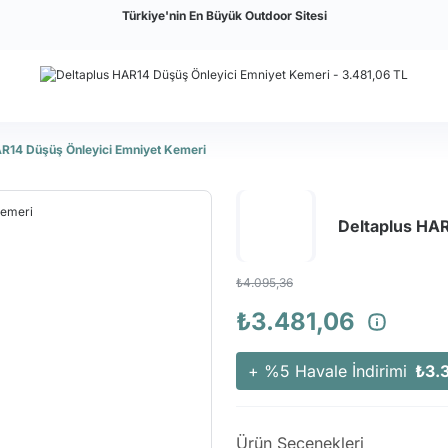
Türkiye'nin En Büyük Outdoor Sitesi
AR14 Düşüş Önleyici Emniyet Kemeri
Deltaplus HA
₺4.095,36
₺3.481,06
+ %5 Havale İndirimi
₺3.
Ürün Seçenekleri