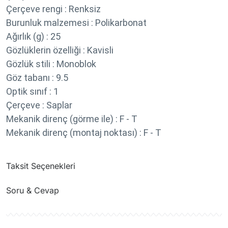
Çerçeve rengi :
Renksiz
Burunluk malzemesi :
Polikarbonat
Ağırlık (g) :
25
Gözlüklerin özelliği :
Kavisli
Gözlük stili :
Monoblok
Göz tabanı :
9.5
Optik sınıf :
1
Çerçeve :
Saplar
Mekanik direnç (görme ile) :
F - T
Mekanik direnç (montaj noktası) :
F - T
Taksit Seçenekleri
Soru & Cevap
Ürün hakkında henüz soru sorulmamış.