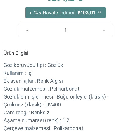
Arama Kurtarma Dronları
+ %5 Havale İndirimi
₺193,91
Arama Kurtarma Termal Kameraları
Arama Kurtarma Solunum Ekipmanları
Arama Kurtarma Sistemleri
Arama Kurtarma Bug Out Bag
Arama Kurtarma Eğitim Mankenleri
Ürün Bilgisi
Arama Kurtarma Merdiveni
Göz koruyucu tipi :
Gözlük
Arama Kurtarma İniş ve Emniyet Aletleri
Kullanım :
İç
Arama Kurtarma Kiti
Ek avantajlar :
Renk Algısı
Arama Kurtarma El Tipi Gpsler
Gözlük malzemesi :
Polikarbonat
Arama Kurtarma Uydu İletişim Cihazları
Gözlüklerin işlenmesi :
Buğu önleyici (klasik) -
Çizilmez (klasik) - UV400
Cam rengi :
Renksiz
Aşama numarası (renk) :
1.2
Çerçeve malzemesi :
Polikarbonat