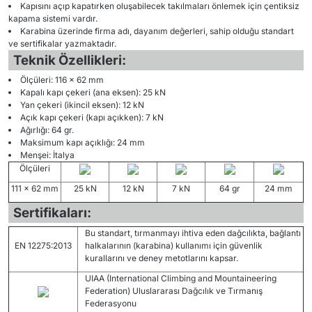
Kapısını açıp kapatırken oluşabilecek takılmaları önlemek için çentiksiz
kapama sistemi vardır.
Karabina üzerinde firma adı, dayanım değerleri, sahip olduğu standart
ve sertifikalar yazmaktadır.
Teknik Özellikleri:
Ölçüleri: 116 x 62 mm
Kapalı kapı çekeri (ana eksen): 25 kN
Yan çekeri (ikincil eksen): 12 kN
Açık kapı çekeri (kapı açıkken): 7 kN
Ağırlığı: 64 gr.
Maksimum kapı açıklığı: 24 mm
Menşei: İtalya
Ölçüleri
111 x 62 mm
25 kN
12 kN
7 kN
64 gr
24 mm
Sertifikaları:
Bu standart, tırmanmayı ihtiva eden dağcılıkta, bağlantı
EN 12275:2013
halkalarının (karabina) kullanımı için güvenlik
kurallarını ve deney metotlarını kapsar.
UIAA (International Climbing and Mountaineering
Federation) Uluslararası Dağcılık ve Tırmanış
Federasyonu