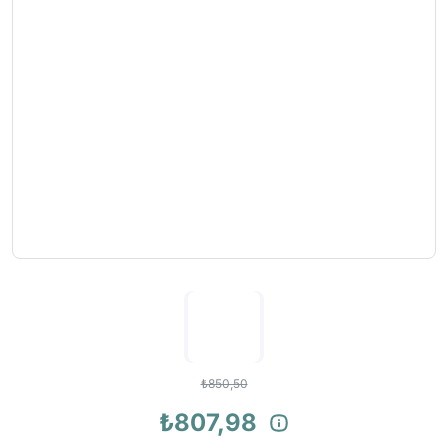
₺850,50
₺807,98