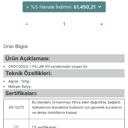
+ %5 Havale İndirimi
₺1.450,21
Ürün Bilgisi
Ürün Açıklaması:
CROCODILE + PILLAR SG karabinadan oluşan kit.
Teknik Özellikleri:
Ağırlık : 137gr.
Menşei: İtalya
Sertifikaları:
Bu standart, tırmanmayı ihtiva eden dağcılıkta, bağlantı
EN 12275
halkalarının (karabina) kullanımı için güvenlik kurallarını
ve deney metotlarını kapsar.
CE sertifikalıdır.