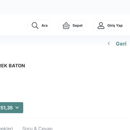
Ara
Sepet
Giriş Yap
Geri
REK BATON
251,35
ekleri
Soru & Cevap