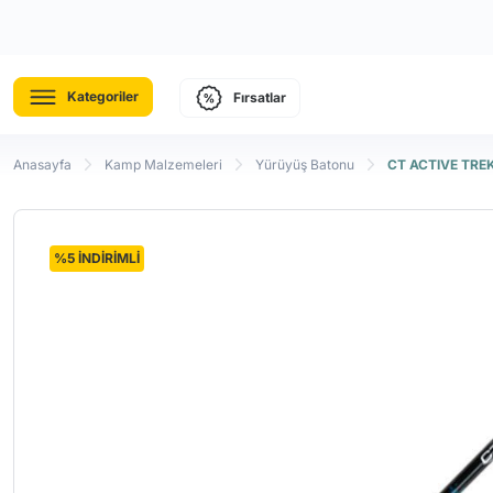
Kategoriler
Fırsatlar
Anasayfa
Kamp Malzemeleri
Yürüyüş Batonu
CT ACTIVE TRE
%5 İNDİRİMLİ