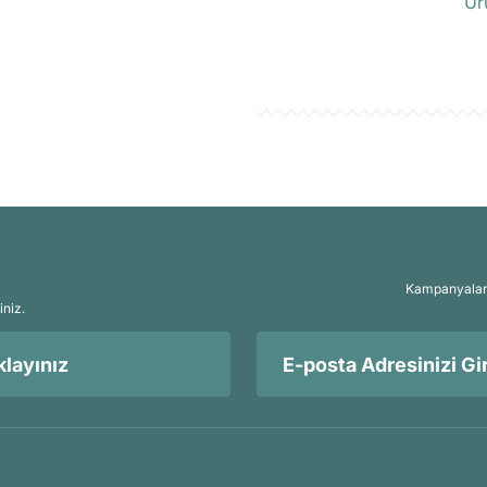
Ür
Kampanyalar, 
iniz.
layınız