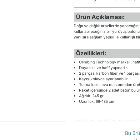
Ürün Açıklaması:
Doğa ve dağlık arazilerde yapacağını
kullanabileceğiniz bir yürüyüş batonud
yanı sıra sağlam yapısı ile kullanışlı 
Özellikleri:
Climbing Technology markalı, hafif
Dayanıklı ve hafif yapıdadır.
2 parçası karbon fiber ve 1 parças
Kayışı kolayca ayarlanabilir.
Tutma kısmı eva malzemeden üretil
Paket içerisinde 2 adet baton bulu
Ağırlık: 245 gr.
Uzunluk: 66-135 cm
Ü
Bu ürü