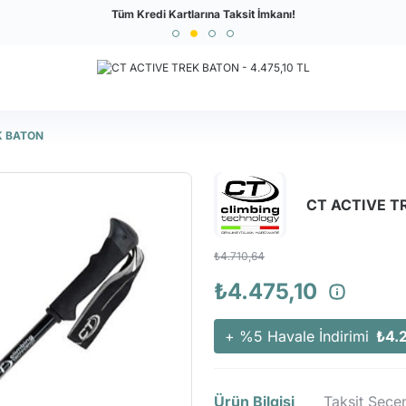
Türkiye'nin En Büyük Outdoor Sitesi
Tüm Kredi Kartlarına Taksit İmkanı!
K BATON
CT ACTIVE T
₺4.710,64
₺4.475,10
+ %5 Havale İndirimi
₺4.
Ürün Bilgisi
Taksit Seçen