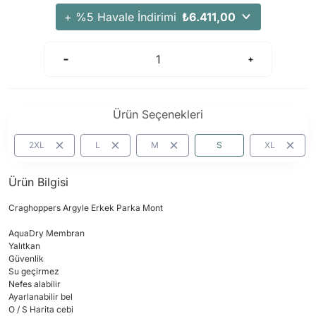
+ %5 Havale İndirimi
₺6.411,00
Ürün Seçenekleri
2XL
L
M
S
XL
Ürün Bilgisi
Craghoppers Argyle Erkek Parka Mont
AquaDry Membran
Yalıtkan
Güvenlik
Su geçirmez
Nefes alabilir
Ayarlanabilir bel
O / S Harita cebi