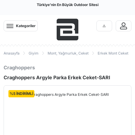
Türkiye'nin En Büyük Outdoor Sitesi
Kategoriler
Anasayfa
Giyim
Mont, Yağmurluk, Ceket
Erkek Mont Ceket
Craghoppers
Craghoppers Argyle Parka Erkek Ceket-SARI
%5 İNDİRİMLİ