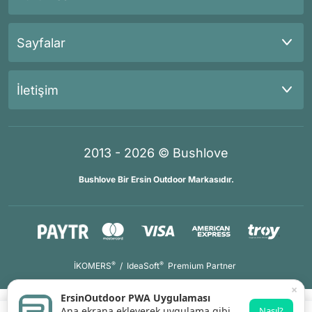
Sayfalar
İletişim
2013 - 2026 © Bushlove
Bushlove Bir Ersin Outdoor Markasıdır.
®
®
İKOMERS
/
IdeaSoft
Premium Partner
×
ErsinOutdoor PWA Uygulaması
Ana ekrana ekleyerek uygulama gibi
Nasıl?