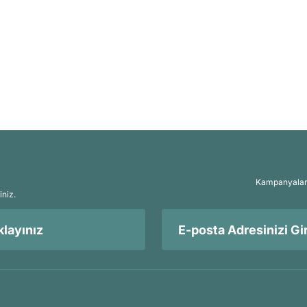
Kampanyalar, 
iniz.
layınız