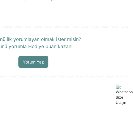
rün hakkında henüz soru sorulmamış.
nü ilk yorumlayan olmak ister misin?
ünü yorumla Hediye puan kazan!
Soru Sor
Yorum Yaz