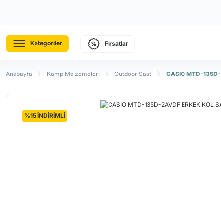
Kategoriler
Fırsatlar
Anasayfa
Kamp Malzemeleri
Outdoor Saat
CASIO MTD-135D-
%15 İNDİRİMLİ