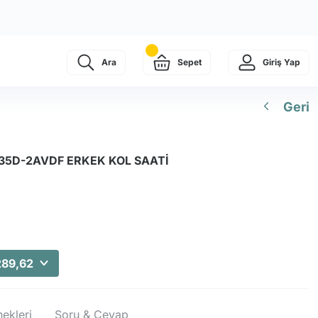
Ara
Sepet
Giriş Yap
Geri
35D-2AVDF ERKEK KOL SAATİ
289,62
ekleri
Soru & Cevap