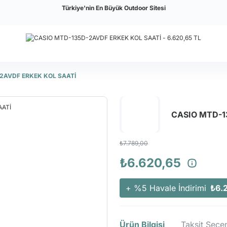
Türkiye'nin En Büyük Outdoor Sitesi
2AVDF ERKEK KOL SAATİ
CASIO MTD-1
₺7.789,00
₺6.620,65
+ %5 Havale İndirimi
₺6.
Ürün Bilgisi
Taksit Seçen