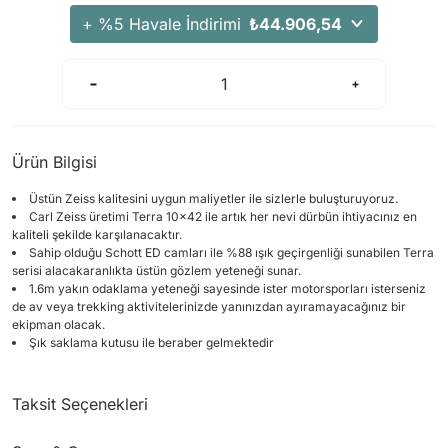
Arama Kurtarma Dronları
+ %5 Havale İndirimi
₺44.906,54
Arama Kurtarma Termal Kameraları
Arama Kurtarma Solunum Ekipmanları
Arama Kurtarma Sistemleri
Arama Kurtarma Bug Out Bag
Ürün Bilgisi
Arama Kurtarma Eğitim Mankenleri
Üstün Zeiss kalitesini uygun maliyetler ile sizlerle buluşturuyoruz.
Arama Kurtarma Merdiveni
Carl Zeiss üretimi Terra 10x42 ile artık her nevi dürbün ihtiyacınız en
Arama Kurtarma İniş ve Emniyet Aletleri
kaliteli şekilde karşılanacaktır.
Sahip olduğu Schott ED camları ile %88 ışık geçirgenliği sunabilen Terra
Arama Kurtarma Kiti
serisi alacakaranlıkta üstün gözlem yeteneği sunar.
1.6m yakın odaklama yeteneği sayesinde ister motorsporları isterseniz
Arama Kurtarma El Tipi Gpsler
de av veya trekking aktivitelerinizde yanınızdan ayıramayacağınız bir
ekipman olacak.
Arama Kurtarma Uydu İletişim Cihazları
Şık saklama kutusu ile beraber gelmektedir
Taksit Seçenekleri