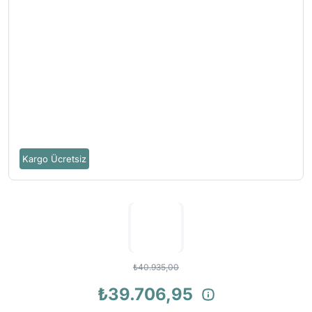
Kargo Ücretsiz
₺40.935,00
₺39.706,95